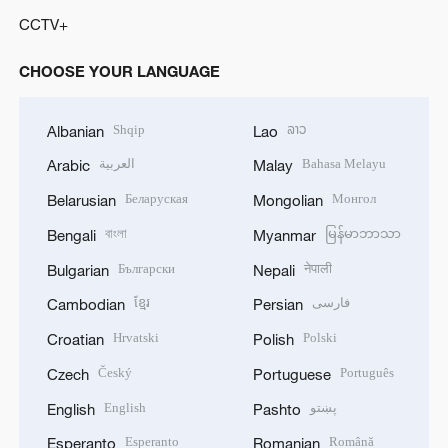
CCTV+
CHOOSE YOUR LANGUAGE
Shqip
ລາວ
Albanian
Lao
العربية
Bahasa Melayu
Arabic
Malay
Беларуская
Монгол
Belarusian
Mongolian
বাংলা
မြန်မာဘာသာ
Bengali
Myanmar
Български
नेपाली
Bulgarian
Nepali
ខ្មែរ
فارسی
Cambodian
Persian
Hrvatski
Polski
Croatian
Polish
Český
Português
Czech
Portuguese
English
پښتو
English
Pashto
Esperanto
Română
Esperanto
Romanian