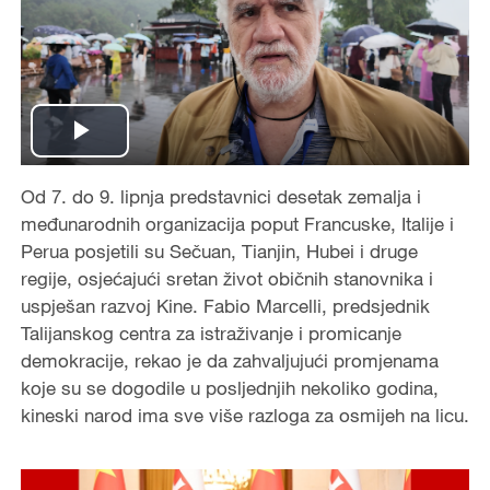
P
Od 7. do 9. lipnja predstavnici desetak zemalja i
l
međunarodnih organizacija poput Francuske, Italije i
a
Perua posjetili su Sečuan, Tianjin, Hubei i druge
regije, osjećajući sretan život običnih stanovnika i
y
uspješan razvoj Kine. Fabio Marcelli, predsjednik
Talijanskog centra za istraživanje i promicanje
V
demokracije, rekao je da zahvaljujući promjenama
koje su se dogodile u posljednjih nekoliko godina,
i
kineski narod ima sve više razloga za osmijeh na licu.
d