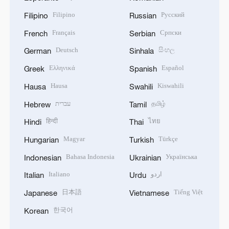
Filipino
Русский
Filipino
Russian
Français
Српски
French
Serbian
Deutsch
සිංහල
German
Sinhala
Ελληνικά
Español
Greek
Spanish
Hausa
Kiswahili
Hausa
Swahili
עברית
தமிழ்
Hebrew
Tamil
हिन्दी
ไทย
Hindi
Thai
Magyar
Türkçe
Hungarian
Turkish
Bahasa Indonesia
Українська
Indonesian
Ukrainian
Italiano
اردو
Italian
Urdu
日本語
Tiếng Việt
Japanese
Vietnamese
한국어
Korean