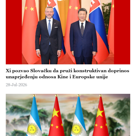
e
o
Xi pozvao Slovačku da pruži konstruktivan doprinos
unaprjeđenju odnosa Kine i Europske unije
28-Jul-2026