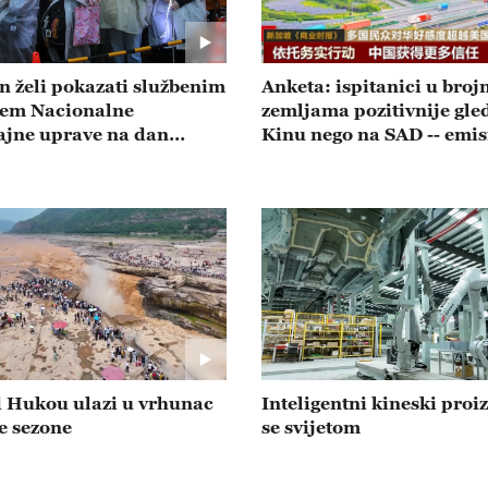
n želi pokazati službenim
Anketa: ispitanici u bro
jem Nacionalne
zemljama pozitivnije gle
ajne uprave na dan
Kinu nego na SAD -- emis
- emisija 20260804
20260803
 Hukou ulazi u vrhunac
Inteligentni kineski proiz
ke sezone
se svijetom