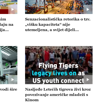
jnim
Senzacionalistička retorika o tzv.
daju na
„višku kapaciteta“ nije
ija
utemeljena, a svijet dijeli
„kineske mogućnosti 2.0“ --
emisija 20260731
vodi šire
Nasljeđe Letećih tigrova živi kroz
povezivanje američke mladeži s
Kinom