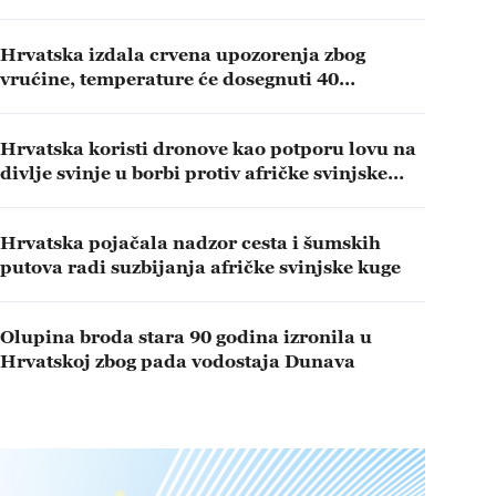
Hrvatska izdala crvena upozorenja zbog
vrućine, temperature će dosegnuti 40
Celzijevih stupnjeva
Hrvatska koristi dronove kao potporu lovu na
divlje svinje u borbi protiv afričke svinjske
kuge
Hrvatska pojačala nadzor cesta i šumskih
putova radi suzbijanja afričke svinjske kuge
Olupina broda stara 90 godina izronila u
Hrvatskoj zbog pada vodostaja Dunava