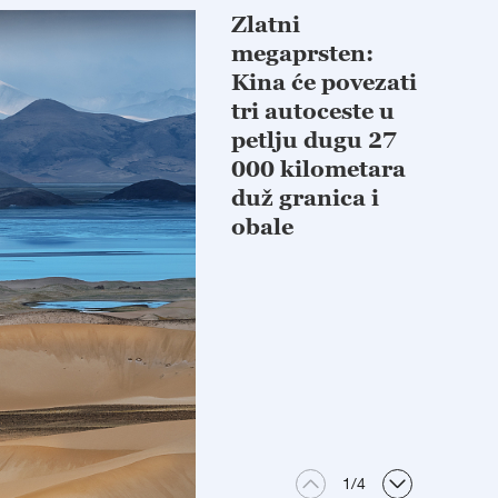
Zlatni
megaprsten:
Kina će povezati
tri autoceste u
petlju dugu 27
000 kilometara
duž granica i
obale
1
/
4