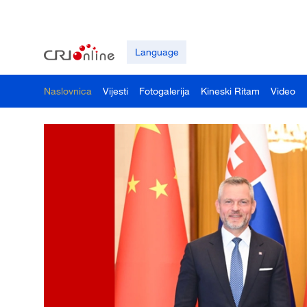
Language
Naslovnica
Vijesti
Fotogalerija
Kineski Ritam
Video