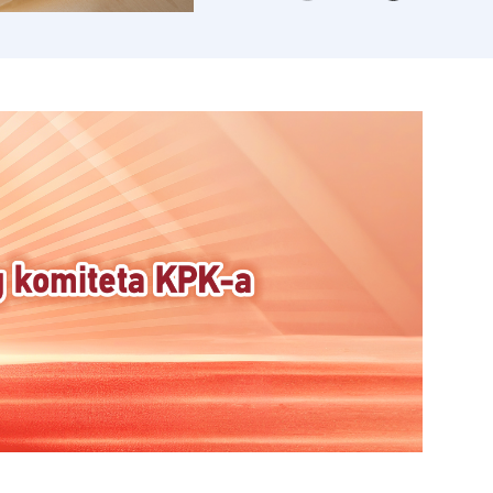
„Vidimo se u
Xinjiangu“:
Pokrenuta
globalna
kampanja
suradničkog
stvaranja
influencerskog
sadržaja