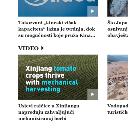
Takozvani „kineski višak
Što Japa
kapaciteta“ lažna je tvrdnja, dok
osnivan
su mogućnosti koje pruža Kina
obavješt
stvarne -- emisija 20260805
„731“? -
VIDEO
Usjevi rajčice u Xinjiangu
Vodopad
napreduju zahvaljujući
turistič
mehaniziranoj berbi