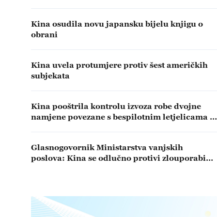
Kina osudila novu japansku bijelu knjigu o
obrani
Kina uvela protumjere protiv šest američkih
subjekata
Kina pooštrila kontrolu izvoza robe dvojne
namjene povezane s bespilotnim letjelicama u
SAD
Glasnogovornik Ministarstva vanjskih
poslova: Kina se odlučno protivi zlouporabi
državne moći SAD-a protiv kineskih poduzeća