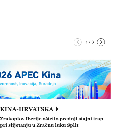
1
/
3
KINA-HRVATSKA
Zrakoplov Iberije oštetio prednji stajni trap
pri slijetanju u Zračnu luku Split