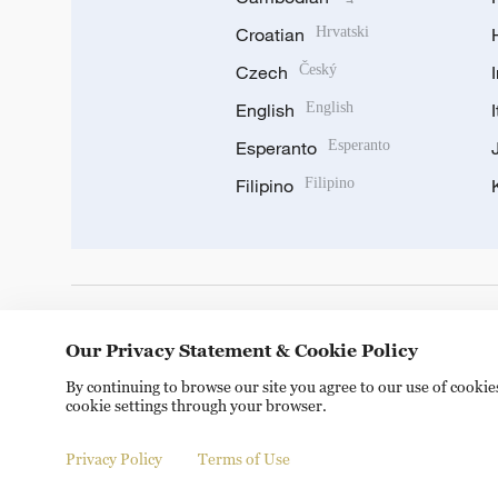
Croatian
Hrvatski
Czech
Český
English
English
Esperanto
Esperanto
Filipino
Filipino
DOWNLOAD OUR APP
Our Privacy Statement & Cookie Policy
By continuing to browse our site you agree to our use of cooki
cookie settings through your browser.
Privacy Policy
Terms of Use
© China Radio International.CRI. All Rights Reserved. 16A S