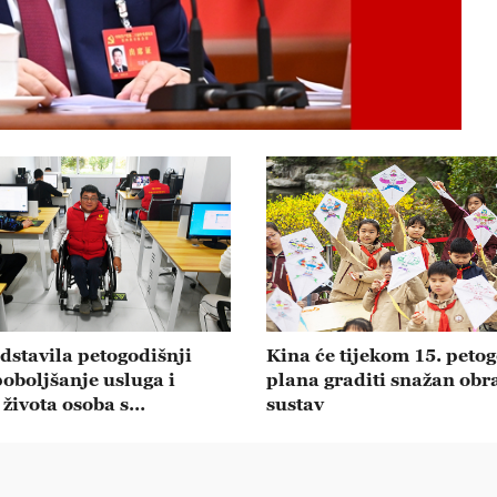
dstavila petogodišnji
Kina će tijekom 15. peto
poboljšanje usluga i
plana graditi snažan obr
 života osoba s
sustav
tetom