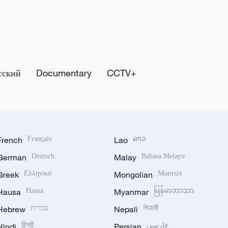
сский
Documentary
CCTV+
French
Français
Lao
ລາວ
German
Deutsch
Malay
Bahasa Melayu
Greek
Ελληνικά
Mongolian
Монгол
Hausa
Hausa
Myanmar
မြန်မာဘာသာ
Hebrew
עברית
Nepali
नेपाली
Hindi
हिन्दी
Persian
فارسی