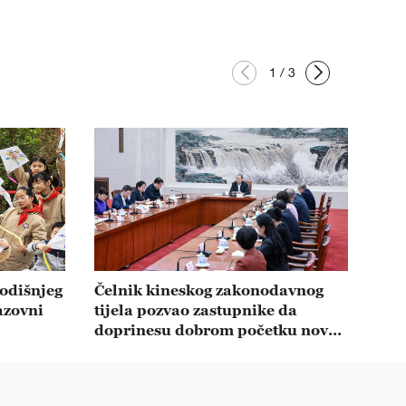
1
/
3
godišnjeg
Čelnik kineskog zakonodavnog
azovni
tijela pozvao zastupnike da
doprinesu dobrom početku novog
petogodišnjeg plana