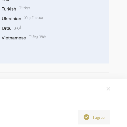
Turkish
Türkçe
Ukrainian
Українська
Urdu
اردو
Vietnamese
Tiếng Việt
I agree