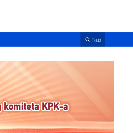
TražI