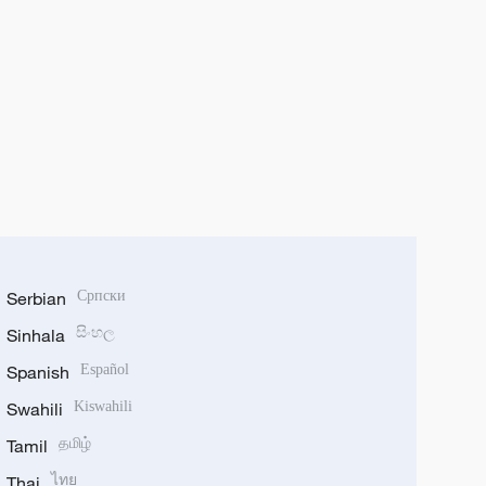
Serbian
Српски
Sinhala
සිංහල
Spanish
Español
Swahili
Kiswahili
Tamil
தமிழ்
Thai
ไทย