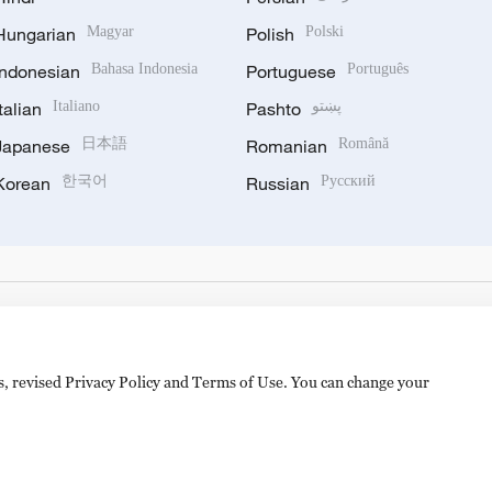
Hungarian
Magyar
Polish
Polski
Indonesian
Bahasa Indonesia
Portuguese
Português
Italian
Italiano
Pashto
پښتو
Japanese
日本語
Romanian
Română
Korean
한국어
Russian
Русский
es, revised Privacy Policy and Terms of Use. You can change your
hijingshan Road, Beijing, China. 100040