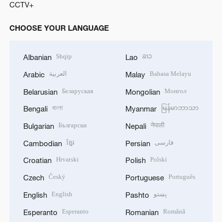
CCTV+
CHOOSE YOUR LANGUAGE
Shqip
ລາວ
Albanian
Lao
العربية
Bahasa Melayu
Arabic
Malay
Беларуская
Монгол
Belarusian
Mongolian
বাংলা
မြန်မာဘာသာ
Bengali
Myanmar
Български
नेपाली
Bulgarian
Nepali
ខ្មែរ
فارسی
Cambodian
Persian
Hrvatski
Polski
Croatian
Polish
Český
Português
Czech
Portuguese
English
پښتو
English
Pashto
Esperanto
Română
Esperanto
Romanian