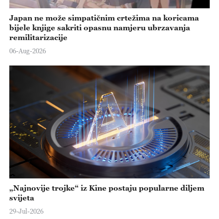
Japan ne može simpatičnim crtežima na koricama
bijele knjige sakriti opasnu namjeru ubrzavanja
remilitarizacije
06-Aug-2026
„Najnovije trojke“ iz Kine postaju popularne diljem
svijeta
29-Jul-2026