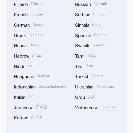
Filipino
Русский
Filipino
Russian
Français
Српски
French
Serbian
Deutsch
සිංහල
German
Sinhala
Ελληνικά
Español
Greek
Spanish
Hausa
Kiswahili
Hausa
Swahili
עברית
தமிழ்
Hebrew
Tamil
हिन्दी
ไทย
Hindi
Thai
Magyar
Türkçe
Hungarian
Turkish
Bahasa Indonesia
Українська
Indonesian
Ukrainian
Italiano
اردو
Italian
Urdu
日本語
Tiếng Việt
Japanese
Vietnamese
한국어
Korean