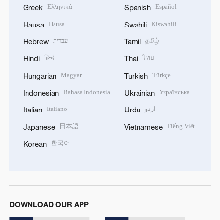
Ελληνικά
Español
Greek
Spanish
Hausa
Kiswahili
Hausa
Swahili
עברית
தமிழ்
Hebrew
Tamil
हिन्दी
ไทย
Hindi
Thai
Magyar
Türkçe
Hungarian
Turkish
Bahasa Indonesia
Українська
Indonesian
Ukrainian
Italiano
اردو
Italian
Urdu
日本語
Tiếng Việt
Japanese
Vietnamese
한국어
Korean
DOWNLOAD OUR APP