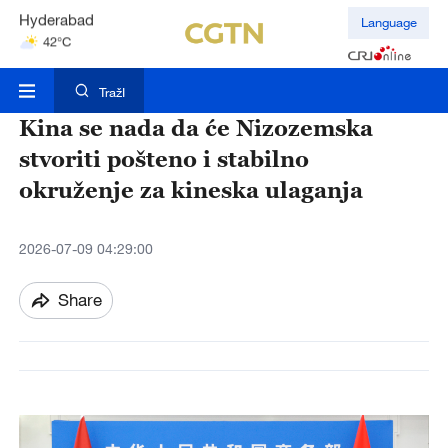
Hyderabad
Language
42°C
Mumbai
31°C
TražI
Kina se nada da će Nizozemska
stvoriti pošteno i stabilno
okruženje za kineska ulaganja
2026-07-09 04:29:00
Share