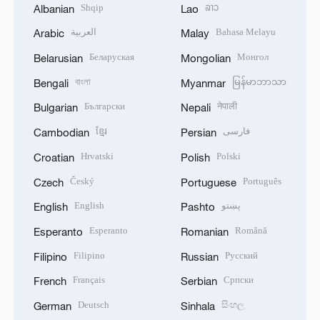
Shqip
ລາວ
Albanian
Lao
العربية
Bahasa Melayu
Arabic
Malay
Беларуская
Монгол
Belarusian
Mongolian
বাংলা
မြန်မာဘာသာ
Bengali
Myanmar
Български
नेपाली
Bulgarian
Nepali
ខ្មែរ
فارسی
Cambodian
Persian
Hrvatski
Polski
Croatian
Polish
Český
Português
Czech
Portuguese
English
پښتو
English
Pashto
Esperanto
Română
Esperanto
Romanian
Filipino
Русский
Filipino
Russian
Français
Српски
French
Serbian
Deutsch
සිංහල
German
Sinhala