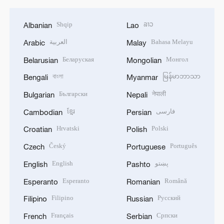
Shqip
ລາວ
Albanian
Lao
العربية
Bahasa Melayu
Arabic
Malay
Беларуская
Монгол
Belarusian
Mongolian
বাংলা
မြန်မာဘာသာ
Bengali
Myanmar
Български
नेपाली
Bulgarian
Nepali
ខ្មែរ
فارسی
Cambodian
Persian
Hrvatski
Polski
Croatian
Polish
Český
Português
Czech
Portuguese
English
پښتو
English
Pashto
Esperanto
Română
Esperanto
Romanian
Filipino
Русский
Filipino
Russian
Français
Српски
French
Serbian