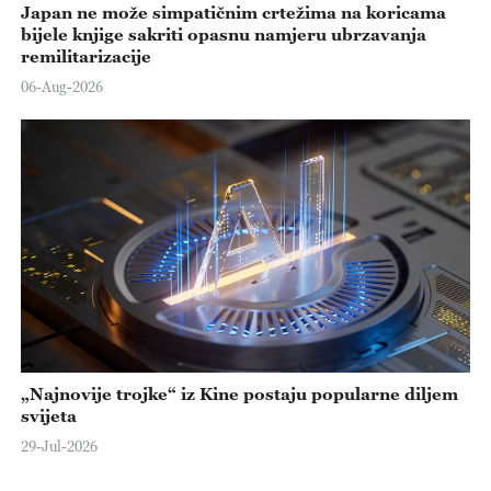
Japan ne može simpatičnim crtežima na koricama
bijele knjige sakriti opasnu namjeru ubrzavanja
remilitarizacije
06-Aug-2026
„Najnovije trojke“ iz Kine postaju popularne diljem
svijeta
29-Jul-2026