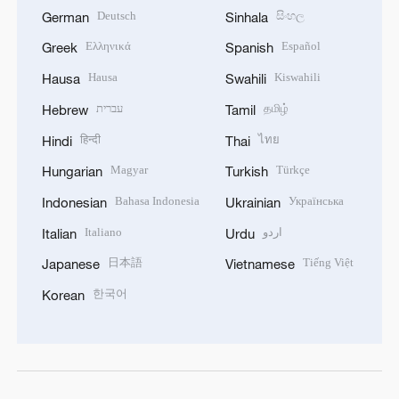
Deutsch
සිංහල
German
Sinhala
Ελληνικά
Español
Greek
Spanish
Hausa
Kiswahili
Hausa
Swahili
עברית
தமிழ்
Hebrew
Tamil
हिन्दी
ไทย
Hindi
Thai
Magyar
Türkçe
Hungarian
Turkish
Bahasa Indonesia
Українська
Indonesian
Ukrainian
Italiano
اردو
Italian
Urdu
日本語
Tiếng Việt
Japanese
Vietnamese
한국어
Korean