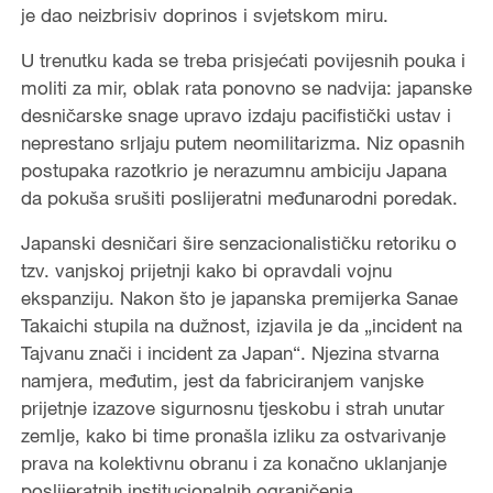
je dao neizbrisiv doprinos i svjetskom miru.
U trenutku kada se treba prisjećati povijesnih pouka i
moliti za mir, oblak rata ponovno se nadvija: japanske
desničarske snage upravo izdaju pacifistički ustav i
neprestano srljaju putem neomilitarizma. Niz opasnih
postupaka razotkrio je nerazumnu ambiciju Japana
da pokuša srušiti poslijeratni međunarodni poredak.
Japanski desničari šire senzacionalističku retoriku o
tzv. vanjskoj prijetnji kako bi opravdali vojnu
ekspanziju. Nakon što je japanska premijerka Sanae
Takaichi stupila na dužnost, izjavila je da „incident na
Tajvanu znači i incident za Japan“. Njezina stvarna
namjera, međutim, jest da fabriciranjem vanjske
prijetnje izazove sigurnosnu tjeskobu i strah unutar
zemlje, kako bi time pronašla izliku za ostvarivanje
prava na kolektivnu obranu i za konačno uklanjanje
poslijeratnih institucionalnih ograničenja.