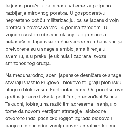
te javno poručuju da je sada vrijeme za potpuno
razbijanje mirovnog poretka. U gospodarstvu
neprestano potiču militarizaciju, pa se japanski vojni
proračun povećava već 14 godina zaredom. U
vojnom sektoru ubrzano uklanjaju ograničenja:
nekadašnje Japanske zračne samoobrambene snage
pretvorene su u snage s ambicijama širenja u
svemiru, a u praksi je ukinuta i zabrana izvoza
smrtonosnog oružja.
Na međunarodnoj sceni japanske desničarske snage
stvaraju vlastite krugove i blokove te igraju pionirsku
ulogu u blokovskim konfrontacijama. Od početka ove
godine japanski visoki političari, predvođeni Sanae
Takaichi, lobiraju na različitim adresama i sanjaju o
tome da novom verzijom strategije „slobodne i
otvorene indo-pacifičke regije“ izgrade blokove i
barijere te susjedne zemlje povežu s ratnim kolima