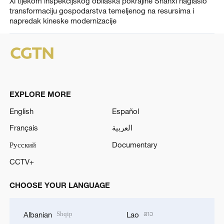
Xi tijekom inspekcijskog obilaska pokrajine Shanxi naglasio
transformaciju gospodarstva temeljenog na resursima i
napredak kineske modernizacije
EXPLORE MORE
English
Español
Français
العربية
Русский
Documentary
CCTV+
CHOOSE YOUR LANGUAGE
Shqip
ລາວ
Albanian
Lao