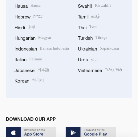
Hausa
Kiswahili
Hausa
Swahili
עברית
தமிழ்
Hebrew
Tamil
हिन्दी
ไทย
Hindi
Thai
Magyar
Türkçe
Hungarian
Turkish
Bahasa Indonesia
Українська
Indonesian
Ukrainian
Italiano
اردو
Italian
Urdu
日本語
Tiếng Việt
Japanese
Vietnamese
한국어
Korean
DOWNLOAD OUR APP