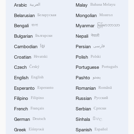
العربية
Bahasa Melayu
Arabic
Malay
Беларуская
Монгол
Belarusian
Mongolian
বাংলা
မြန်မာဘာသာ
Bengali
Myanmar
Български
नेपाली
Bulgarian
Nepali
ខ្មែរ
فارسی
Cambodian
Persian
Hrvatski
Polski
Croatian
Polish
Český
Português
Czech
Portuguese
English
پښتو
English
Pashto
Esperanto
Română
Esperanto
Romanian
Filipino
Русский
Filipino
Russian
Français
Српски
French
Serbian
Deutsch
සිංහල
German
Sinhala
Ελληνικά
Español
Greek
Spanish