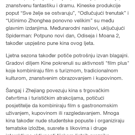
znanstvenu fantastiku i dramu. Kineske produkcije
poput “Sve želje se ostvaruju”, “Odlučujući trenutak” i
“Učinimo Zhonghea ponovno velikim” su među
glavnim izdanjima. Međunarodni naslovi, uključujući
Spiderman: Potpuno novi dan, Odiseja i Moana 2,
također uspješno pune kina ovog ljeta.
Ljetna sezona također potiče potrošnju izvan blagajni.
Gradovi diljem Kine pokrenuli su aktivnosti "film plus"
koje kombiniraju film s turizmom, tradicionalnom
kulturom, znanstvenim obrazovanjem i kupovinom.
Šangaj i Zhejiang povezuju kina s trgovačkim
četvrtima i turističkim atrakcijama, potičući
posjetitelje da kombiniraju film s gastronomskim
uživanjem, kupovinom ili razgledavanjem. Mnoga
kina također nude studentske popuste i organiziraju
tematske izložbe, susrete s likovima i druge