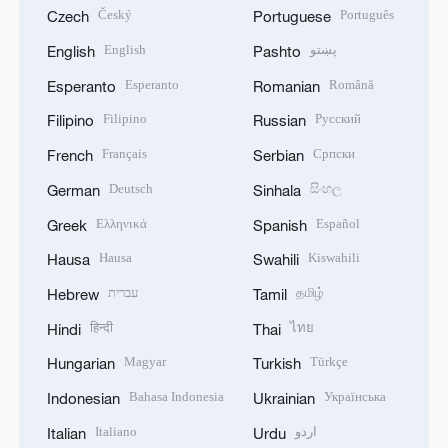
Český
Português
Czech
Portuguese
English
پښتو
English
Pashto
Esperanto
Română
Esperanto
Romanian
Filipino
Русский
Filipino
Russian
Français
Српски
French
Serbian
Deutsch
සිංහල
German
Sinhala
Ελληνικά
Español
Greek
Spanish
Hausa
Kiswahili
Hausa
Swahili
עברית
தமிழ்
Hebrew
Tamil
हिन्दी
ไทย
Hindi
Thai
Magyar
Türkçe
Hungarian
Turkish
Bahasa Indonesia
Українська
Indonesian
Ukrainian
Italiano
اردو
Italian
Urdu