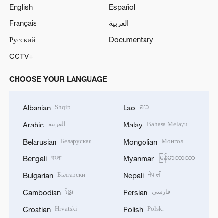
English
Español
Français
العربية
Русский
Documentary
CCTV+
CHOOSE YOUR LANGUAGE
Shqip
ລາວ
Albanian
Lao
العربية
Bahasa Melayu
Arabic
Malay
Беларуская
Монгол
Belarusian
Mongolian
বাংলা
မြန်မာဘာသာ
Bengali
Myanmar
Български
नेपाली
Bulgarian
Nepali
ខ្មែរ
فارسی
Cambodian
Persian
Hrvatski
Polski
Croatian
Polish