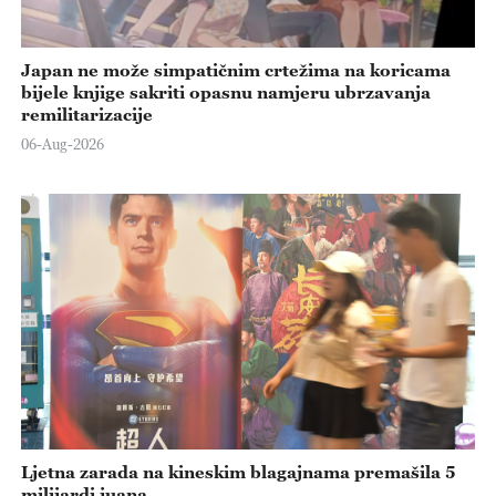
Japan ne može simpatičnim crtežima na koricama
bijele knjige sakriti opasnu namjeru ubrzavanja
remilitarizacije
06-Aug-2026
Ljetna zarada na kineskim blagajnama premašila 5
milijardi juana