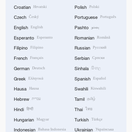
Hrvatski
Polski
Croatian
Polish
Český
Português
Czech
Portuguese
English
پښتو
English
Pashto
Esperanto
Română
Esperanto
Romanian
Filipino
Русский
Filipino
Russian
Français
Српски
French
Serbian
Deutsch
සිංහල
German
Sinhala
Ελληνικά
Español
Greek
Spanish
Hausa
Kiswahili
Hausa
Swahili
עברית
தமிழ்
Hebrew
Tamil
हिन्दी
ไทย
Hindi
Thai
Magyar
Türkçe
Hungarian
Turkish
Bahasa Indonesia
Українська
Indonesian
Ukrainian