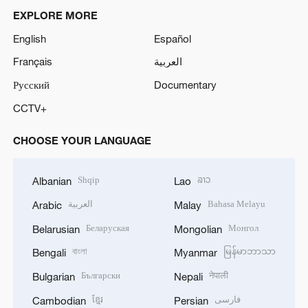
EXPLORE MORE
English
Español
Français
العربية
Русский
Documentary
CCTV+
CHOOSE YOUR LANGUAGE
Shqip
ລາວ
Albanian
Lao
العربية
Bahasa Melayu
Arabic
Malay
Беларуская
Монгол
Belarusian
Mongolian
বাংলা
မြန်မာဘာသာ
Bengali
Myanmar
Български
नेपाली
Bulgarian
Nepali
ខ្មែរ
فارسی
Cambodian
Persian