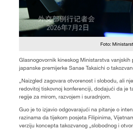
Foto: Ministars
Glasnogovornik kineskog Ministarstva vanjskih po
japanske premijerke Sanae Takaichi o takozva
„Naizgled zagovara otvorenost i slobodu, ali njez
redovitoj tiskovnoj konferenciji, dodajući da je 
regije za mirom, razvojem i suradnjom.
Guo je to izjavio odgovarajući na pitanje o int
razinama da tijekom posjeta Filipinima, Vijetna
verziju koncepta takozvanog „slobodnog i otvor