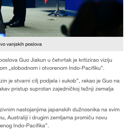
tvo vanjskih poslova
slova Guo Jiakun u četvrtak je kritizirao viziju
nom „slobodnom i otvorenom Indo-Pacifiku”.
in je stvarni cilj podjela i sukob”, rekao je Guo na
takav pristup suprotan zajedničkoj težnji zemalja
enzivnim nastojanjima japanskih dužnosnika na svim
mu, Australiji i drugim zemljama promiču novu
enog Indo-Pacifika”.