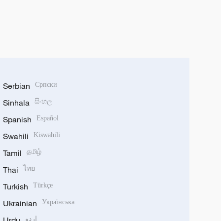
Serbian
Српски
Sinhala
සිංහල
Spanish
Español
Swahili
Kiswahili
Tamil
தமிழ்
Thai
ไทย
Turkish
Türkçe
Ukrainian
Українська
Urdu
اردو