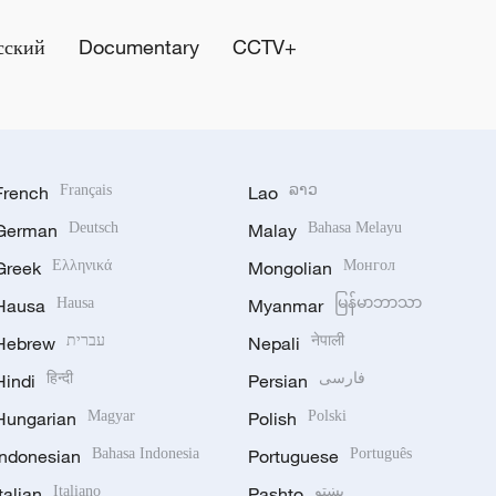
сский
Documentary
CCTV+
French
Français
Lao
ລາວ
German
Deutsch
Malay
Bahasa Melayu
Greek
Ελληνικά
Mongolian
Монгол
Hausa
Hausa
Myanmar
မြန်မာဘာသာ
Hebrew
עברית
Nepali
नेपाली
Hindi
हिन्दी
Persian
فارسی
Hungarian
Magyar
Polish
Polski
Indonesian
Bahasa Indonesia
Portuguese
Português
Italian
Italiano
Pashto
پښتو