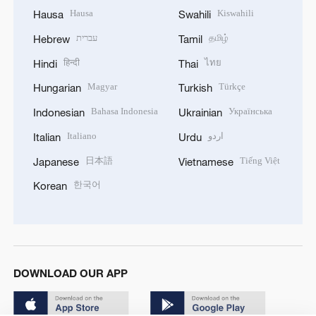
Hausa
Kiswahili
Hausa
Swahili
עברית
தமிழ்
Hebrew
Tamil
हिन्दी
ไทย
Hindi
Thai
Magyar
Türkçe
Hungarian
Turkish
Bahasa Indonesia
Українська
Indonesian
Ukrainian
Italiano
اردو
Italian
Urdu
日本語
Tiếng Việt
Japanese
Vietnamese
한국어
Korean
DOWNLOAD OUR APP