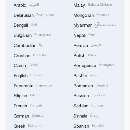
العربية
Bahasa Melayu
Arabic
Malay
Беларуская
Монгол
Belarusian
Mongolian
বাংলা
မြန်မာဘာသာ
Bengali
Myanmar
Български
नेपाली
Bulgarian
Nepali
ខ្មែរ
فارسی
Cambodian
Persian
Hrvatski
Polski
Croatian
Polish
Český
Português
Czech
Portuguese
English
پښتو
English
Pashto
Esperanto
Română
Esperanto
Romanian
Filipino
Русский
Filipino
Russian
Français
Српски
French
Serbian
Deutsch
සිංහල
German
Sinhala
Ελληνικά
Español
Greek
Spanish