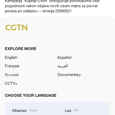
Kampanja "Kupnja u Kini" omogućuje potrošačima više
pogodnosti nakon objave novih osam mjera za povrat
poreza pri odlasku--- emisija 20260521
EXPLORE MORE
English
Español
Français
العربية
Русский
Documentary
CCTV+
CHOOSE YOUR LANGUAGE
Shqip
ລາວ
Albanian
Lao