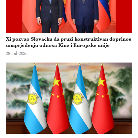
o
Xi pozvao Slovačku da pruži konstruktivan doprinos
unaprjeđenju odnosa Kine i Europske unije
28-Jul-2026