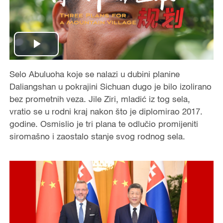
P
Selo Abuluoha koje se nalazi u dubini planine
l
Daliangshan u pokrajini Sichuan dugo je bilo izolirano
a
bez prometnih veza. Jile Ziri, mladić iz tog sela,
vratio se u rodni kraj nakon što je diplomirao 2017.
y
godine. Osmislio je tri plana te odlučio promijeniti
siromašno i zaostalo stanje svog rodnog sela.
V
i
d
e