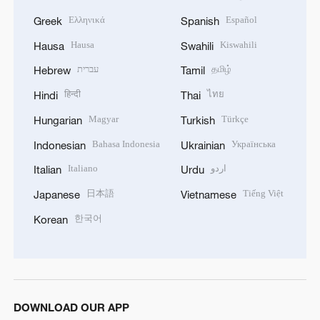
Ελληνικά
Español
Greek
Spanish
Hausa
Kiswahili
Hausa
Swahili
עברית
தமிழ்
Hebrew
Tamil
हिन्दी
ไทย
Hindi
Thai
Magyar
Türkçe
Hungarian
Turkish
Bahasa Indonesia
Українська
Indonesian
Ukrainian
Italiano
اردو
Italian
Urdu
日本語
Tiếng Việt
Japanese
Vietnamese
한국어
Korean
DOWNLOAD OUR APP