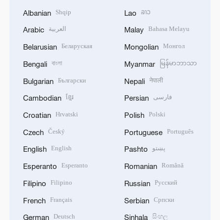
Shqip
ລາວ
Albanian
Lao
العربية
Bahasa Melayu
Arabic
Malay
Беларуская
Монгол
Belarusian
Mongolian
বাংলা
မြန်မာဘာသာ
Bengali
Myanmar
Български
नेपाली
Bulgarian
Nepali
ខ្មែរ
فارسی
Cambodian
Persian
Hrvatski
Polski
Croatian
Polish
Český
Português
Czech
Portuguese
English
پښتو
English
Pashto
Esperanto
Română
Esperanto
Romanian
Filipino
Русский
Filipino
Russian
Français
Српски
French
Serbian
Deutsch
සිංහල
German
Sinhala