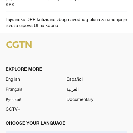
KPK
Tajvanska DPP kritizirana zbog navodnog plana za smanjenje
izvoza čipova UI na kopno
EXPLORE MORE
English
Español
Français
العربية
Русский
Documentary
CCTV+
CHOOSE YOUR LANGUAGE