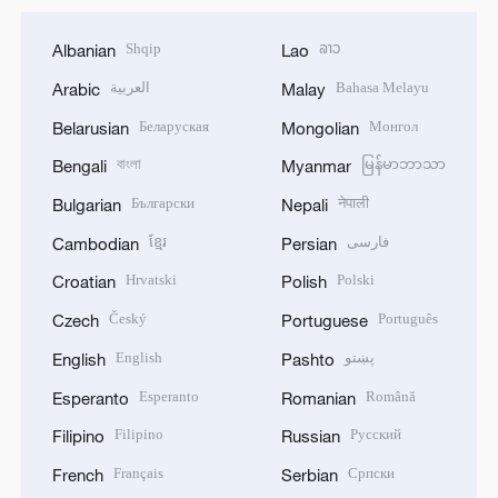
Shqip
ລາວ
Albanian
Lao
العربية
Bahasa Melayu
Arabic
Malay
Беларуская
Монгол
Belarusian
Mongolian
বাংলা
မြန်မာဘာသာ
Bengali
Myanmar
Български
नेपाली
Bulgarian
Nepali
ខ្មែរ
فارسی
Cambodian
Persian
Hrvatski
Polski
Croatian
Polish
Český
Português
Czech
Portuguese
English
پښتو
English
Pashto
Esperanto
Română
Esperanto
Romanian
Filipino
Русский
Filipino
Russian
Français
Српски
French
Serbian