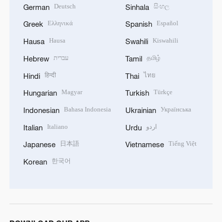
Deutsch
සිංහල
German
Sinhala
Ελληνικά
Español
Greek
Spanish
Hausa
Kiswahili
Hausa
Swahili
עברית
தமிழ்
Hebrew
Tamil
हिन्दी
ไทย
Hindi
Thai
Magyar
Türkçe
Hungarian
Turkish
Bahasa Indonesia
Українська
Indonesian
Ukrainian
Italiano
اردو
Italian
Urdu
日本語
Tiếng Việt
Japanese
Vietnamese
한국어
Korean