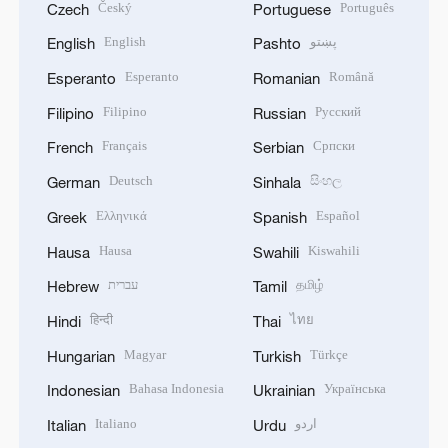
Český
Português
Czech
Portuguese
English
پښتو
English
Pashto
Esperanto
Română
Esperanto
Romanian
Filipino
Русский
Filipino
Russian
Français
Српски
French
Serbian
Deutsch
සිංහල
German
Sinhala
Ελληνικά
Español
Greek
Spanish
Hausa
Kiswahili
Hausa
Swahili
עברית
தமிழ்
Hebrew
Tamil
हिन्दी
ไทย
Hindi
Thai
Magyar
Türkçe
Hungarian
Turkish
Bahasa Indonesia
Українська
Indonesian
Ukrainian
Italiano
اردو
Italian
Urdu