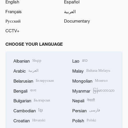
English
Español
Français
العربية
Русский
Documentary
CCTV+
CHOOSE YOUR LANGUAGE
Shqip
ລາວ
Albanian
Lao
العربية
Bahasa Melayu
Arabic
Malay
Беларуская
Монгол
Belarusian
Mongolian
বাংলা
မြန်မာဘာသာ
Bengali
Myanmar
Български
नेपाली
Bulgarian
Nepali
ខ្មែរ
فارسی
Cambodian
Persian
Hrvatski
Polski
Croatian
Polish