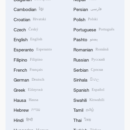
ខ្មែរ
فارسی
Cambodian
Persian
Hrvatski
Polski
Croatian
Polish
Český
Português
Czech
Portuguese
English
پښتو
English
Pashto
Esperanto
Română
Esperanto
Romanian
Filipino
Русский
Filipino
Russian
Français
Српски
French
Serbian
Deutsch
සිංහල
German
Sinhala
Ελληνικά
Español
Greek
Spanish
Hausa
Kiswahili
Hausa
Swahili
עברית
தமிழ்
Hebrew
Tamil
हिन्दी
ไทย
Hindi
Thai
Magyar
Türkçe