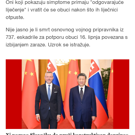
Oni koji pokazuju simptome primaju "odgovarajuće
liječenje" i vratit će se obuci nakon što ih liječnici
otpuste.
Nije jasno je li smrt osnovnog vojnog pripravnika iz
737. eskadrile za potporu obuci 16. lipnja povezana s
izbijanjem zaraze. Uzrok se istražuje.
Xi pozvao Slovačku da pruži konstruktivan doprinos