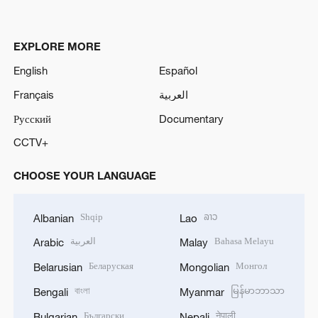
EXPLORE MORE
English
Español
Français
العربية
Русский
Documentary
CCTV+
CHOOSE YOUR LANGUAGE
Shqip
ລາວ
Albanian
Lao
العربية
Bahasa Melayu
Arabic
Malay
Беларуская
Монгол
Belarusian
Mongolian
বাংলা
မြန်မာဘာသာ
Bengali
Myanmar
Български
नेपाली
Bulgarian
Nepali