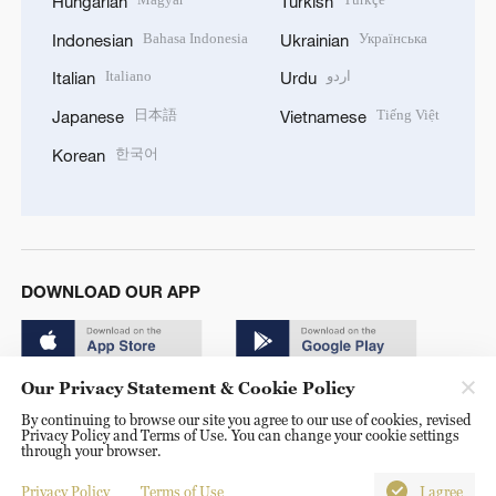
Hungarian
Turkish
Bahasa Indonesia
Українська
Indonesian
Ukrainian
Italiano
اردو
Italian
Urdu
日本語
Tiếng Việt
Japanese
Vietnamese
한국어
Korean
DOWNLOAD OUR APP
Our Privacy Statement & Cookie Policy
By continuing to browse our site you agree to our use of cookies, revised
Privacy Policy and Terms of Use. You can change your cookie settings
through your browser.
© China Radio International.CRI. All Rights Reserved. 16A
Shijingshan Road, Beijing, China. 100040
Privacy Policy
Terms of Use
I agree