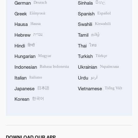
Deutsch
සිංහල
German
Sinhala
Ελληνικά
Español
Greek
Spanish
Hausa
Kiswahili
Hausa
Swahili
עברית
தமிழ்
Hebrew
Tamil
हिन्दी
ไทย
Hindi
Thai
Magyar
Türkçe
Hungarian
Turkish
Bahasa Indonesia
Українська
Indonesian
Ukrainian
Italiano
اردو
Italian
Urdu
日本語
Tiếng Việt
Japanese
Vietnamese
한국어
Korean
DOWNLOAD OUR APP