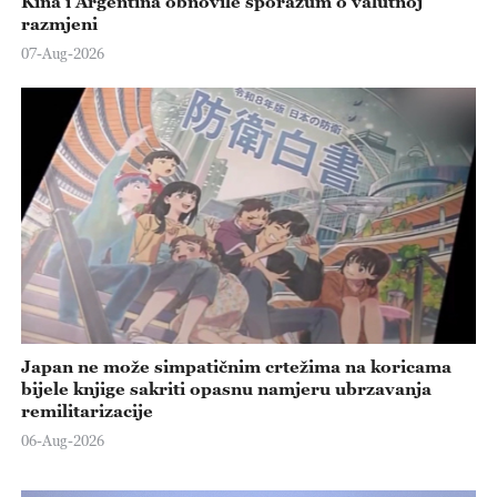
Kina i Argentina obnovile sporazum o valutnoj
razmjeni
07-Aug-2026
Japan ne može simpatičnim crtežima na koricama
bijele knjige sakriti opasnu namjeru ubrzavanja
remilitarizacije
06-Aug-2026