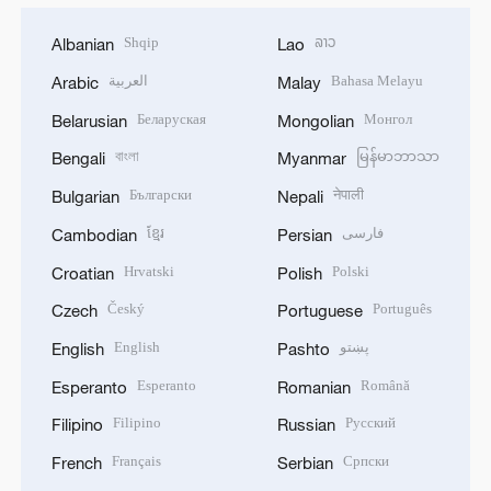
Shqip
ລາວ
Albanian
Lao
العربية
Bahasa Melayu
Arabic
Malay
Беларуская
Монгол
Belarusian
Mongolian
বাংলা
မြန်မာဘာသာ
Bengali
Myanmar
Български
नेपाली
Bulgarian
Nepali
ខ្មែរ
فارسی
Cambodian
Persian
Hrvatski
Polski
Croatian
Polish
Český
Português
Czech
Portuguese
English
پښتو
English
Pashto
Esperanto
Română
Esperanto
Romanian
Filipino
Русский
Filipino
Russian
Français
Српски
French
Serbian