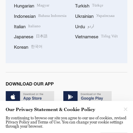
Magyar
Türkçe
Hungarian
Turkish
Bahasa Indonesia
Українська
Indonesian
Ukrainian
Italiano
اردو
Italian
Urdu
日本語
Tiếng Việt
Japanese
Vietnamese
한국어
Korean
DOWNLOAD OUR APP
Our Privacy Statement & Cookie Policy
By continuing to browse our site you agree to our use of cookies, revised
Privacy Policy and Terms of Use. You can change your cookie settings
through your browser.
© China Radio International.CRI. All Rights Reserved. 16A