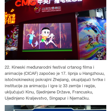
22. Kineski međunarodni festival crtanog filma i
animacije (CICAF) započeo je 17. lipnja u Hangzhouu,
istočnokineskoj pokrajini Zhejiang, okupljajući tvrtke i
institucije za animaciju i igre iz 33 zemlje i regije,
uključujući Kinu, Sjedinjene Države, Francusku,
Ujedinjeno Kraljevstvo, Singapur i Njemačku.