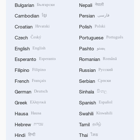
Български
नेपाली
Bulgarian
Nepali
ខ្មែរ
فارسی
Cambodian
Persian
Hrvatski
Polski
Croatian
Polish
Český
Português
Czech
Portuguese
English
پښتو
English
Pashto
Esperanto
Română
Esperanto
Romanian
Filipino
Русский
Filipino
Russian
Français
Српски
French
Serbian
Deutsch
සිංහල
German
Sinhala
Ελληνικά
Español
Greek
Spanish
Hausa
Kiswahili
Hausa
Swahili
עברית
தமிழ்
Hebrew
Tamil
हिन्दी
ไทย
Hindi
Thai