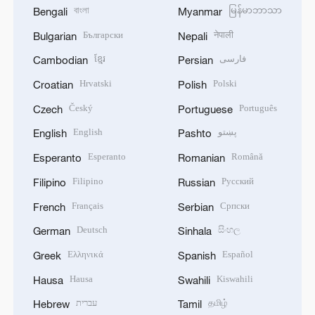
বাংলা
မြန်မာဘာသာ
Bengali
Myanmar
Български
नेपाली
Bulgarian
Nepali
ខ្មែរ
فارسی
Cambodian
Persian
Hrvatski
Polski
Croatian
Polish
Český
Português
Czech
Portuguese
English
پښتو
English
Pashto
Esperanto
Română
Esperanto
Romanian
Filipino
Русский
Filipino
Russian
Français
Српски
French
Serbian
Deutsch
සිංහල
German
Sinhala
Ελληνικά
Español
Greek
Spanish
Hausa
Kiswahili
Hausa
Swahili
עברית
தமிழ்
Hebrew
Tamil