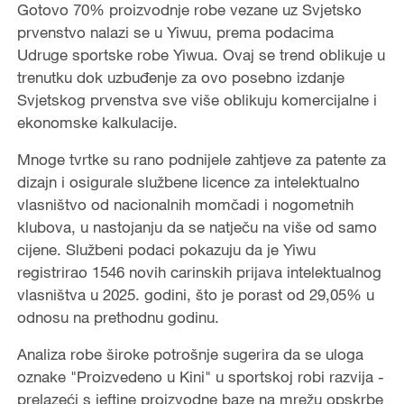
Gotovo 70% proizvodnje robe vezane uz Svjetsko
prvenstvo nalazi se u Yiwuu, prema podacima
Udruge sportske robe Yiwua. Ovaj se trend oblikuje u
trenutku dok uzbuđenje za ovo posebno izdanje
Svjetskog prvenstva sve više oblikuju komercijalne i
ekonomske kalkulacije.
Mnoge tvrtke su rano podnijele zahtjeve za patente za
dizajn i osigurale službene licence za intelektualno
vlasništvo od nacionalnih momčadi i nogometnih
klubova, u nastojanju da se natječu na više od samo
cijene. Službeni podaci pokazuju da je Yiwu
registrirao 1546 novih carinskih prijava intelektualnog
vlasništva u 2025. godini, što je porast od 29,05% u
odnosu na prethodnu godinu.
Analiza robe široke potrošnje sugerira da se uloga
oznake "Proizvedeno u Kini" u sportskoj robi razvija -
prelazeći s jeftine proizvodne baze na mrežu opskrbe