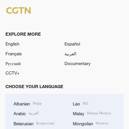
EXPLORE MORE
English
Español
Français
العربية
Русский
Documentary
CCTV+
CHOOSE YOUR LANGUAGE
Shqip
ລາວ
Albanian
Lao
العربية
Bahasa Melayu
Arabic
Malay
Беларуская
Монгол
Belarusian
Mongolian