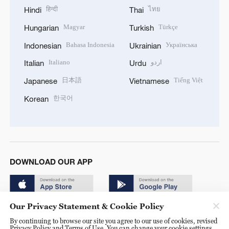
हिन्दी
ไทย
Hindi
Thai
Magyar
Türkçe
Hungarian
Turkish
Bahasa Indonesia
Українська
Indonesian
Ukrainian
Italiano
اردو
Italian
Urdu
日本語
Tiếng Việt
Japanese
Vietnamese
한국어
Korean
DOWNLOAD OUR APP
Our Privacy Statement & Cookie Policy
By continuing to browse our site you agree to our use of cookies, revised
Privacy Policy and Terms of Use. You can change your cookie settings