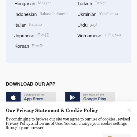
Magyar
Türkçe
Hungarian
Turkish
Bahasa Indonesia
Українська
Indonesian
Ukrainian
Italiano
اردو
Italian
Urdu
日本語
Tiếng Việt
Japanese
Vietnamese
한국어
Korean
DOWNLOAD OUR APP
Our Privacy Statement & Cookie Policy
By continuing to browse our site you agree to our use of cookies, revised
Privacy Policy and Terms of Use. You can change your cookie settings
through your browser.
© China Radio International.CRI. All Rights Reserved. 16A
Shijingshan Road, Beijing, China. 100040