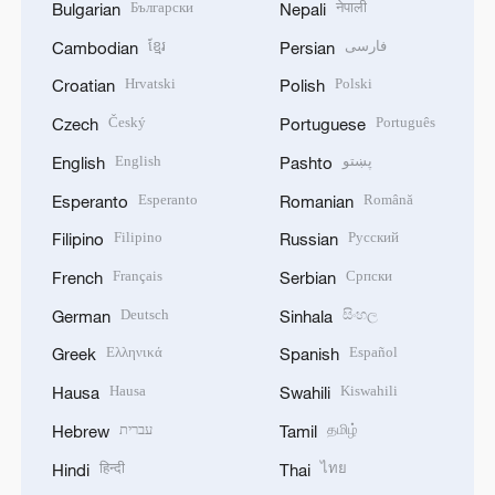
Български
नेपाली
Bulgarian
Nepali
ខ្មែរ
فارسی
Cambodian
Persian
Hrvatski
Polski
Croatian
Polish
Český
Português
Czech
Portuguese
English
پښتو
English
Pashto
Esperanto
Română
Esperanto
Romanian
Filipino
Русский
Filipino
Russian
Français
Српски
French
Serbian
Deutsch
සිංහල
German
Sinhala
Ελληνικά
Español
Greek
Spanish
Hausa
Kiswahili
Hausa
Swahili
עברית
தமிழ்
Hebrew
Tamil
हिन्दी
ไทย
Hindi
Thai