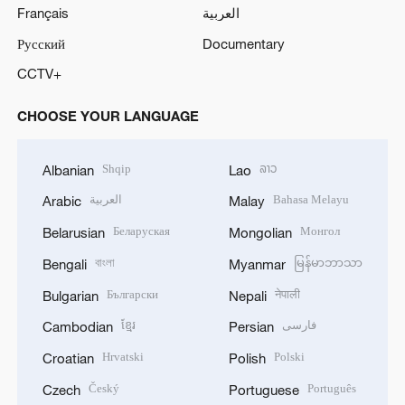
Français
العربية
Русский
Documentary
CCTV+
CHOOSE YOUR LANGUAGE
Shqip
ລາວ
Albanian
Lao
العربية
Bahasa Melayu
Arabic
Malay
Беларуская
Монгол
Belarusian
Mongolian
বাংলা
မြန်မာဘာသာ
Bengali
Myanmar
Български
नेपाली
Bulgarian
Nepali
ខ្មែរ
فارسی
Cambodian
Persian
Hrvatski
Polski
Croatian
Polish
Český
Português
Czech
Portuguese