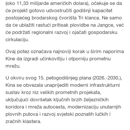
(oko 11,33 milijarde američkih dolara), očekuje se da
će projekt gotovo udvostručiti godišnji kapacitet
postojećeg brodarskog čvorišta Tri klanca. Ne samo
da će ublažiti rastući pritisak plovidbe na Jangce, već
će podržati regionalni razvoj i ojačati gospodarsku
cirkulaciju.
Ovaj potez označava najnoviji korak u širim naporima
Kine da izgradi učinkovitiju i otporniju prometnu
mrežu.
U okviru svog 15. petogodišnjeg plana (2026.-2030.),
Kina se obvezala unaprijediti moderni infrastrukturni
sustav kroz niz velikih prometnih projekata,
uključujući dovršetak ključnih brzih željezničkih
koridora i mreža autocesta, modernizaciju unutarnjih
plovnih putova i razvoj svjetski poznatih lučkih i
zračnih klastera.