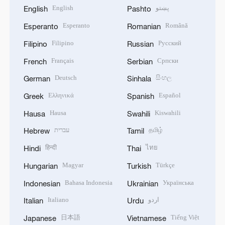
English
پښتو
English
Pashto
Esperanto
Română
Esperanto
Romanian
Filipino
Русский
Filipino
Russian
Français
Српски
French
Serbian
Deutsch
සිංහල
German
Sinhala
Ελληνικά
Español
Greek
Spanish
Hausa
Kiswahili
Hausa
Swahili
עברית
தமிழ்
Hebrew
Tamil
हिन्दी
ไทย
Hindi
Thai
Magyar
Türkçe
Hungarian
Turkish
Bahasa Indonesia
Українська
Indonesian
Ukrainian
Italiano
اردو
Italian
Urdu
日本語
Tiếng Việt
Japanese
Vietnamese