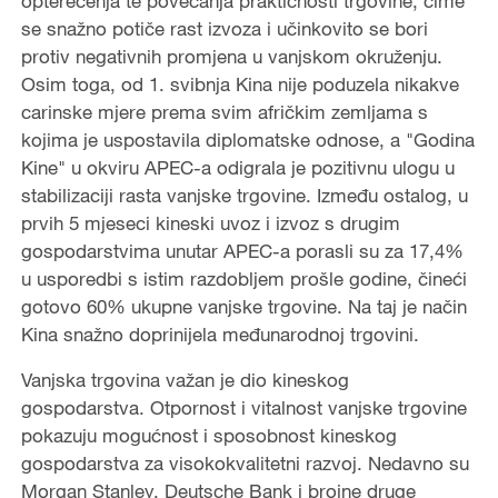
opterećenja te povećanja praktičnosti trgovine, čime
se snažno potiče rast izvoza i učinkovito se bori
protiv negativnih promjena u vanjskom okruženju.
Osim toga, od 1. svibnja Kina nije poduzela nikakve
carinske mjere prema svim afričkim zemljama s
kojima je uspostavila diplomatske odnose, a "Godina
Kine" u okviru APEC-a odigrala je pozitivnu ulogu u
stabilizaciji rasta vanjske trgovine. Između ostalog, u
prvih 5 mjeseci kineski uvoz i izvoz s drugim
gospodarstvima unutar APEC-a porasli su za 17,4%
u usporedbi s istim razdobljem prošle godine, čineći
gotovo 60% ukupne vanjske trgovine. Na taj je način
Kina snažno doprinijela međunarodnoj trgovini.
Vanjska trgovina važan je dio kineskog
gospodarstva. Otpornost i vitalnost vanjske trgovine
pokazuju mogućnost i sposobnost kineskog
gospodarstva za visokokvalitetni razvoj. Nedavno su
Morgan Stanley, Deutsche Bank i brojne druge