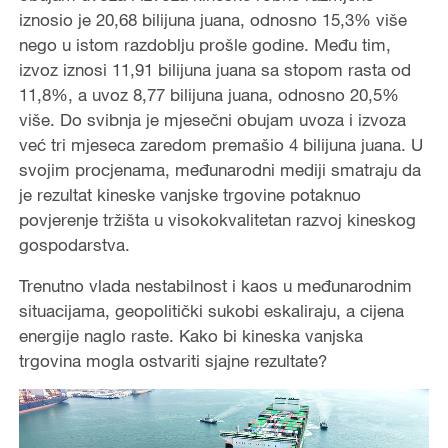
iznosio je 20,68 bilijuna juana, odnosno 15,3% više
nego u istom razdoblju prošle godine. Među tim,
izvoz iznosi 11,91 bilijuna juana sa stopom rasta od
11,8%, a uvoz 8,77 bilijuna juana, odnosno 20,5%
više. Do svibnja je mjesečni obujam uvoza i izvoza
već tri mjeseca zaredom premašio 4 bilijuna juana. U
svojim procjenama, međunarodni mediji smatraju da
je rezultat kineske vanjske trgovine potaknuo
povjerenje tržišta u visokokvalitetan razvoj kineskog
gospodarstva.
Trenutno vlada nestabilnost i kaos u međunarodnim
situacijama, geopolitički sukobi eskaliraju, a cijena
energije naglo raste. Kako bi kineska vanjska
trgovina mogla ostvariti sjajne rezultate?