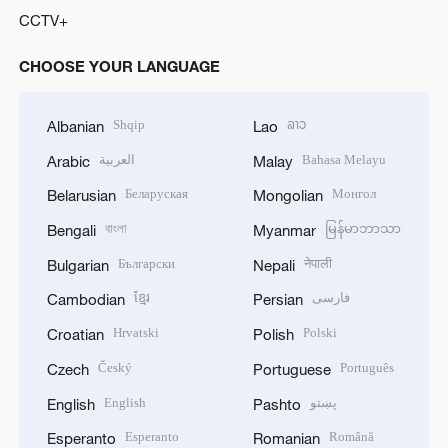
CCTV+
CHOOSE YOUR LANGUAGE
Shqip
ລາວ
Albanian
Lao
العربية
Bahasa Melayu
Arabic
Malay
Беларуская
Монгол
Belarusian
Mongolian
বাংলা
မြန်မာဘာသာ
Bengali
Myanmar
Български
नेपाली
Bulgarian
Nepali
ខ្មែរ
فارسی
Cambodian
Persian
Hrvatski
Polski
Croatian
Polish
Český
Português
Czech
Portuguese
English
پښتو
English
Pashto
Esperanto
Română
Esperanto
Romanian