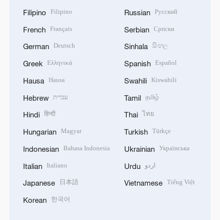
Filipino
Русский
Filipino
Russian
Français
Српски
French
Serbian
Deutsch
සිංහල
German
Sinhala
Ελληνικά
Español
Greek
Spanish
Hausa
Kiswahili
Hausa
Swahili
עברית
தமிழ்
Hebrew
Tamil
हिन्दी
ไทย
Hindi
Thai
Magyar
Türkçe
Hungarian
Turkish
Bahasa Indonesia
Українська
Indonesian
Ukrainian
Italiano
اردو
Italian
Urdu
日本語
Tiếng Việt
Japanese
Vietnamese
한국어
Korean