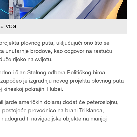
to: VCG
rojekta plovnog puta, uključujući ono što se
za unutarnje brodove, kao odgovor na rastuću
uže rijeke na svijetu.
edno i član Stalnog odbora Političkog biroa
 započeo je izgradnju novog projekta plovnog puta
j kineskoj pokrajini Hubei.
milijarde američkih dolara) dodat će peteroslojnu,
postojeće prevodnice na brani Tri klanca,
nadograditi navigacijske objekte na manjoj