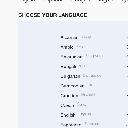
CHOOSE YOUR LANGUAGE
Albanian
Shqip
Arabic
العربية
Belarusian
Беларуская
Bengali
বাংলা
Bulgarian
Български
Cambodian
ខ្មែរ
Croatian
Hrvatski
Czech
Český
English
English
Esperanto
Esperanto