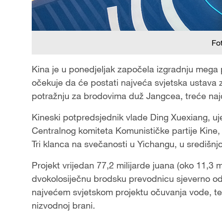
Fo
Kina je u ponedjeljak započela izgradnju mega p
očekuje da će postati najveća svjetska ustava 
potražnju za brodovima duž Jangcea, treće najd
Kineski potpredsjednik vlade Ding Xuexiang, uj
Centralnog komiteta Komunističke partije Kine,
Tri klanca na svečanosti u Yichangu, u središnjo
Projekt vrijedan 77,2 milijarde juana (oko 11,3 
dvokolosiječnu brodsku prevodnicu sjeverno od 
najvećem svjetskom projektu očuvanja vode, te 
nizvodnoj brani.