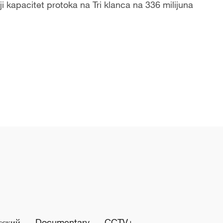
i kapacitet protoka na Tri klanca na 336 milijuna
сский
Documentary
CCTV+