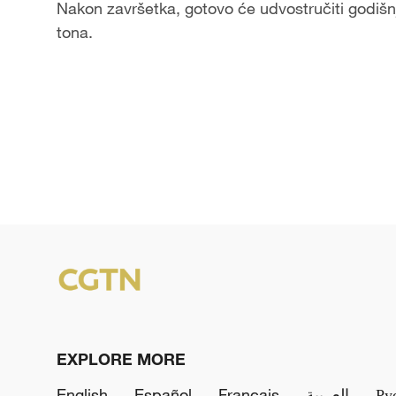
Nakon završetka, gotovo će udvostručiti godišnj
tona.
EXPLORE MORE
English
Español
Français
العربية
Ру