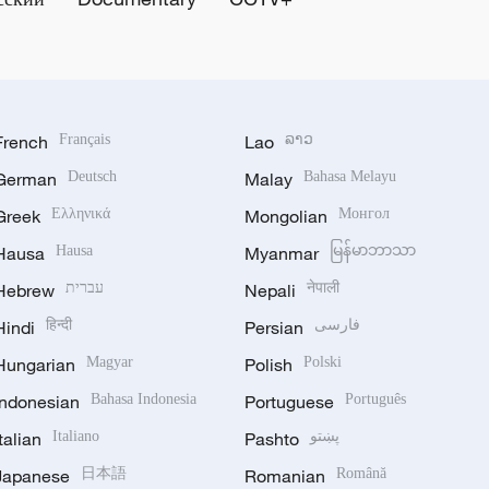
French
Français
Lao
ລາວ
German
Deutsch
Malay
Bahasa Melayu
Greek
Ελληνικά
Mongolian
Монгол
Hausa
Hausa
Myanmar
မြန်မာဘာသာ
Hebrew
עברית
Nepali
नेपाली
Hindi
हिन्दी
Persian
فارسی
Hungarian
Magyar
Polish
Polski
Indonesian
Bahasa Indonesia
Portuguese
Português
Italian
Italiano
Pashto
پښتو
Japanese
日本語
Romanian
Română