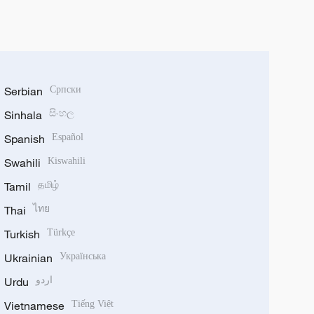
Serbian
Српски
Sinhala
සිංහල
Spanish
Español
Swahili
Kiswahili
Tamil
தமிழ்
Thai
ไทย
Turkish
Türkçe
Ukrainian
Українська
Urdu
اردو
Vietnamese
Tiếng Việt