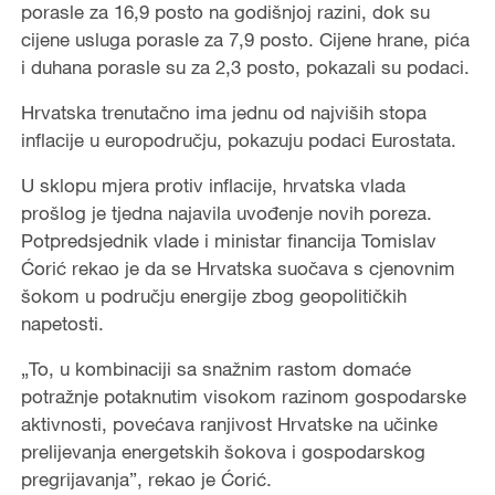
porasle za 16,9 posto na godišnjoj razini, dok su
cijene usluga porasle za 7,9 posto. Cijene hrane, pića
i duhana porasle su za 2,3 posto, pokazali su podaci.
Hrvatska trenutačno ima jednu od najviših stopa
inflacije u europodručju, pokazuju podaci Eurostata.
U sklopu mjera protiv inflacije, hrvatska vlada
prošlog je tjedna najavila uvođenje novih poreza.
Potpredsjednik vlade i ministar financija Tomislav
Ćorić rekao je da se Hrvatska suočava s cjenovnim
šokom u području energije zbog geopolitičkih
napetosti.
„To, u kombinaciji sa snažnim rastom domaće
potražnje potaknutim visokom razinom gospodarske
aktivnosti, povećava ranjivost Hrvatske na učinke
prelijevanja energetskih šokova i gospodarskog
pregrijavanja”, rekao je Ćorić.