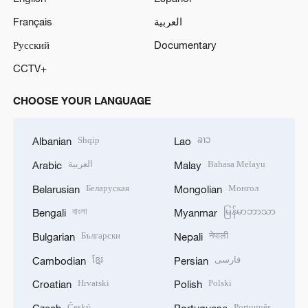
Français
العربية
Русский
Documentary
CCTV+
CHOOSE YOUR LANGUAGE
Shqip
ລາວ
Albanian
Lao
العربية
Bahasa Melayu
Arabic
Malay
Беларуская
Монгол
Belarusian
Mongolian
বাংলা
မြန်မာဘာသာ
Bengali
Myanmar
Български
नेपाली
Bulgarian
Nepali
ខ្មែរ
فارسی
Cambodian
Persian
Hrvatski
Polski
Croatian
Polish
Český
Português