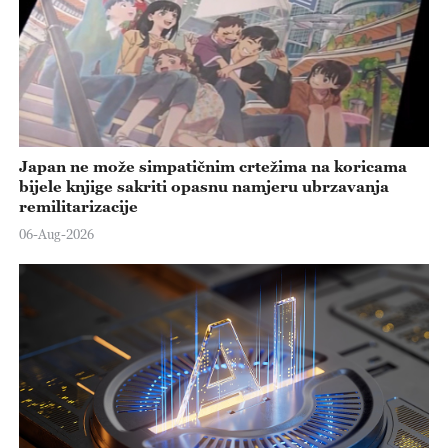
Japan ne može simpatičnim crtežima na koricama
bijele knjige sakriti opasnu namjeru ubrzavanja
remilitarizacije
06-Aug-2026