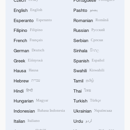
Czech
Portuguese
English
پښتو
English
Pashto
Esperanto
Română
Esperanto
Romanian
Filipino
Русский
Filipino
Russian
Français
Српски
French
Serbian
Deutsch
සිංහල
German
Sinhala
Ελληνικά
Español
Greek
Spanish
Hausa
Kiswahili
Hausa
Swahili
עברית
தமிழ்
Hebrew
Tamil
हिन्दी
ไทย
Hindi
Thai
Magyar
Türkçe
Hungarian
Turkish
Bahasa Indonesia
Українська
Indonesian
Ukrainian
Italiano
اردو
Italian
Urdu