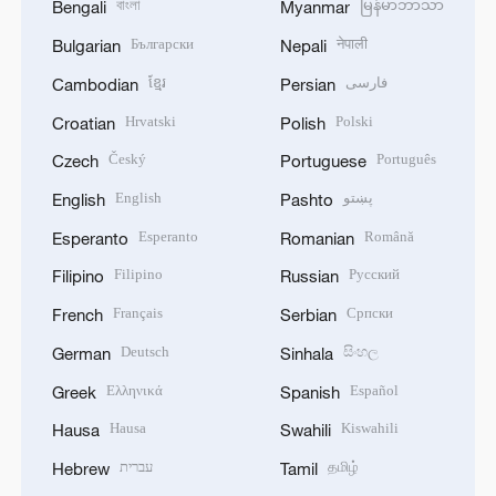
বাংলা
မြန်မာဘာသာ
Bengali
Myanmar
Български
नेपाली
Bulgarian
Nepali
ខ្មែរ
فارسی
Cambodian
Persian
Hrvatski
Polski
Croatian
Polish
Český
Português
Czech
Portuguese
English
پښتو
English
Pashto
Esperanto
Română
Esperanto
Romanian
Filipino
Русский
Filipino
Russian
Français
Српски
French
Serbian
Deutsch
සිංහල
German
Sinhala
Ελληνικά
Español
Greek
Spanish
Hausa
Kiswahili
Hausa
Swahili
עברית
தமிழ்
Hebrew
Tamil