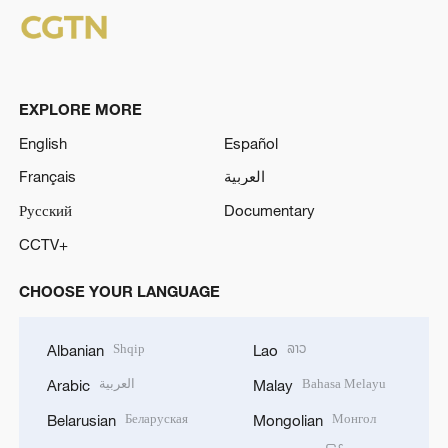
EXPLORE MORE
English
Español
Français
العربية
Русский
Documentary
CCTV+
CHOOSE YOUR LANGUAGE
Shqip
ລາວ
Albanian
Lao
العربية
Bahasa Melayu
Arabic
Malay
Беларуская
Монгол
Belarusian
Mongolian