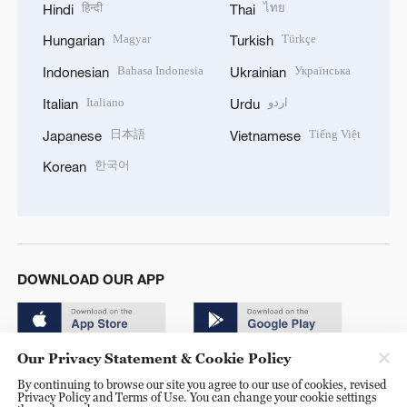
हिन्दी
ไทย
Hindi
Thai
Magyar
Türkçe
Hungarian
Turkish
Bahasa Indonesia
Українська
Indonesian
Ukrainian
Italiano
اردو
Italian
Urdu
日本語
Tiếng Việt
Japanese
Vietnamese
한국어
Korean
DOWNLOAD OUR APP
Our Privacy Statement & Cookie Policy
By continuing to browse our site you agree to our use of cookies, revised
Privacy Policy and Terms of Use. You can change your cookie settings