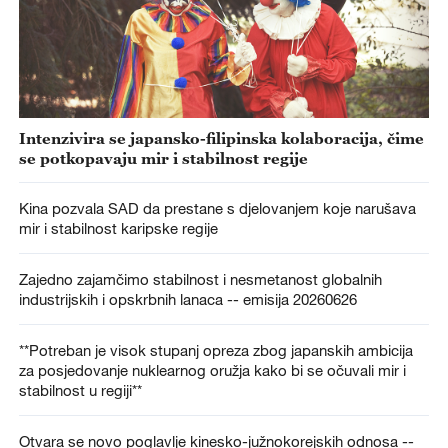
Intenzivira se japansko-filipinska kolaboracija, čime
se potkopavaju mir i stabilnost regije
Kina pozvala SAD da prestane s djelovanjem koje narušava
mir i stabilnost karipske regije
Zajedno zajamčimo stabilnost i nesmetanost globalnih
industrijskih i opskrbnih lanaca -- emisija 20260626
**Potreban je visok stupanj opreza zbog japanskih ambicija
za posjedovanje nuklearnog oružja kako bi se očuvali mir i
stabilnost u regiji**
Otvara se novo poglavlje kinesko-južnokorejskih odnosa --