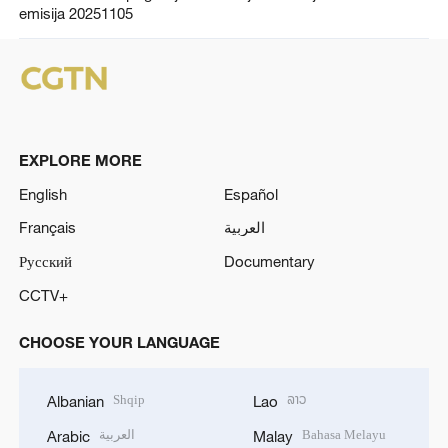
emisija 20251105
EXPLORE MORE
English
Español
Français
العربية
Русский
Documentary
CCTV+
CHOOSE YOUR LANGUAGE
Shqip
ລາວ
Albanian
Lao
العربية
Bahasa Melayu
Arabic
Malay