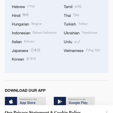
עברית
தமிழ்
Hebrew
Tamil
हिन्दी
ไทย
Hindi
Thai
Magyar
Türkçe
Hungarian
Turkish
Bahasa Indonesia
Українська
Indonesian
Ukrainian
Italiano
اردو
Italian
Urdu
日本語
Tiếng Việt
Japanese
Vietnamese
한국어
Korean
DOWNLOAD OUR APP
Our Privacy Statement & Cookie Policy