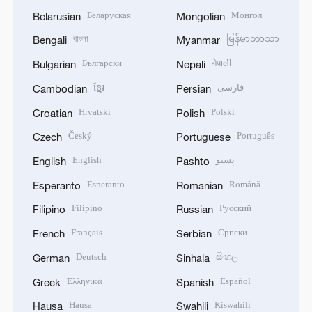
Беларуская
Монгол
Belarusian
Mongolian
বাংলা
မြန်မာဘာသာ
Bengali
Myanmar
Български
नेपाली
Bulgarian
Nepali
ខ្មែរ
فارسی
Cambodian
Persian
Hrvatski
Polski
Croatian
Polish
Český
Português
Czech
Portuguese
English
پښتو
English
Pashto
Esperanto
Română
Esperanto
Romanian
Filipino
Русский
Filipino
Russian
Français
Српски
French
Serbian
Deutsch
සිංහල
German
Sinhala
Ελληνικά
Español
Greek
Spanish
Hausa
Kiswahili
Hausa
Swahili