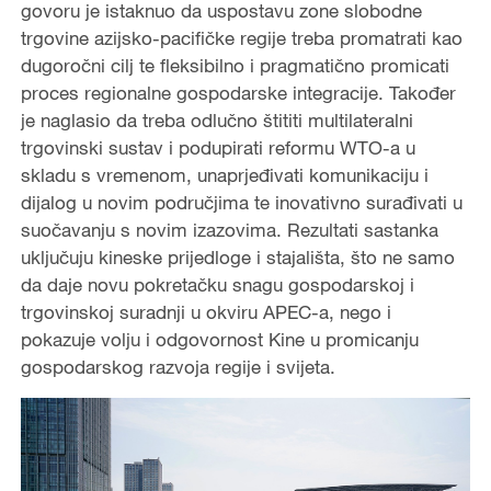
govoru je istaknuo da uspostavu zone slobodne
trgovine azijsko-pacifičke regije treba promatrati kao
dugoročni cilj te fleksibilno i pragmatično promicati
proces regionalne gospodarske integracije. Također
je naglasio da treba odlučno štititi multilateralni
trgovinski sustav i podupirati reformu WTO-a u
skladu s vremenom, unaprjeđivati komunikaciju i
dijalog u novim područjima te inovativno surađivati u
suočavanju s novim izazovima. Rezultati sastanka
uključuju kineske prijedloge i stajališta, što ne samo
da daje novu pokretačku snagu gospodarskoj i
trgovinskoj suradnji u okviru APEC-a, nego i
pokazuje volju i odgovornost Kine u promicanju
gospodarskog razvoja regije i svijeta.