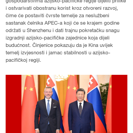
gospodarstvima azijsko-pacifičke regije dijeliti prilike
i ostvarivati obostranu korist kroz otvoreni razvoj,
čime će postaviti čvrste temelje za neslužbeni
sastanak čelnika APEC-a koji će se krajem godine
održati u Shenzhenu i dati trajnu pokretačku snagu
izgradnji azijsko-pacifičke zajednice koja dijeli
budućnost. Činjenice pokazuju da je Kina uvijek
temelj izvjesnosti i jamac stabilnosti u azijsko-
pacifičkoj regiji.