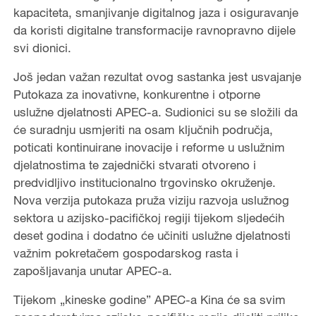
kapaciteta, smanjivanje digitalnog jaza i osiguravanje
da koristi digitalne transformacije ravnopravno dijele
svi dionici.
Još jedan važan rezultat ovog sastanka jest usvajanje
Putokaza za inovativne, konkurentne i otporne
uslužne djelatnosti APEC-a. Sudionici su se složili da
će suradnju usmjeriti na osam ključnih područja,
poticati kontinuirane inovacije i reforme u uslužnim
djelatnostima te zajednički stvarati otvoreno i
predvidljivo institucionalno trgovinsko okruženje.
Nova verzija putokaza pruža viziju razvoja uslužnog
sektora u azijsko-pacifičkoj regiji tijekom sljedećih
deset godina i dodatno će učiniti uslužne djelatnosti
važnim pokretačem gospodarskog rasta i
zapošljavanja unutar APEC-a.
Tijekom „kineske godine” APEC-a Kina će sa svim