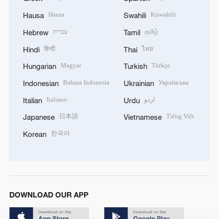
Hausa
Kiswahili
Hausa
Swahili
עברית
தமிழ்
Hebrew
Tamil
हिन्दी
ไทย
Hindi
Thai
Magyar
Türkçe
Hungarian
Turkish
Bahasa Indonesia
Українська
Indonesian
Ukrainian
Italiano
اردو
Italian
Urdu
日本語
Tiếng Việt
Japanese
Vietnamese
한국어
Korean
DOWNLOAD OUR APP