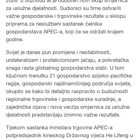
2026. u Suzhouu te je odobren novi skup smjernica
za uslužne djelatnosti. Sudionici su time ostvarili
važne gospodarske i trgovinske rezultate u sklopu
priprema za neslužbeni sastanak čelnika
gospodarstava APEC-a, koji će se održati krajem
godine.
Svijet je danas pun promjena i nestabilnosti,
unilateralizam i protekcionizam jačaju, a pokretačka
snaga rasta globalnog gospodarstva slabi. U tom
ključnom trenutku 21 gospodarstvo azijsko-pacifičke
regije, gospodarski najdinamičnijeg područja svijeta,
okupilo se kako bi detaljno raspravilo o budućnosti
regionalne trgovinske i gospodarske suradnje, a
zajednička izjava i nova verzija smjernica za uslužne
djelatnosti predstavljaju iznimno važne rezultate.
Tijekom sastanka ministara trgovine APEC-a
potpredsjednik kineskog Državnog vijeća He Lifeng u