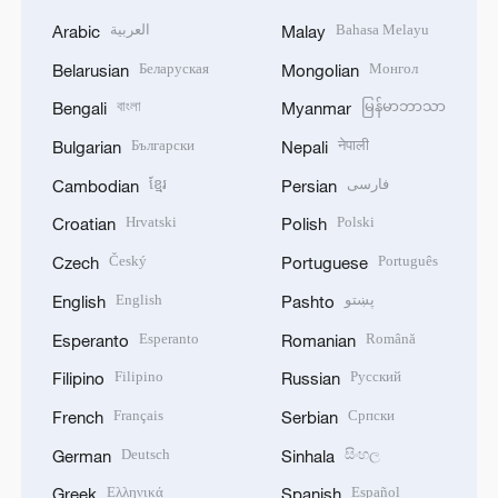
العربية
Bahasa Melayu
Arabic
Malay
Беларуская
Монгол
Belarusian
Mongolian
বাংলা
မြန်မာဘာသာ
Bengali
Myanmar
Български
नेपाली
Bulgarian
Nepali
ខ្មែរ
فارسی
Cambodian
Persian
Hrvatski
Polski
Croatian
Polish
Český
Português
Czech
Portuguese
English
پښتو
English
Pashto
Esperanto
Română
Esperanto
Romanian
Filipino
Русский
Filipino
Russian
Français
Српски
French
Serbian
Deutsch
සිංහල
German
Sinhala
Ελληνικά
Español
Greek
Spanish