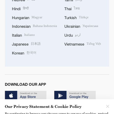
हिन्दी
ไทย
Hindi
Thai
Magyar
Türkçe
Hungarian
Turkish
Bahasa Indonesia
Українська
Indonesian
Ukrainian
Italiano
اردو
Italian
Urdu
日本語
Tiếng Việt
Japanese
Vietnamese
한국어
Korean
DOWNLOAD OUR APP
Our Privacy Statement & Cookie Policy
By continuing to browse our site you agree to our use of cookies, revised