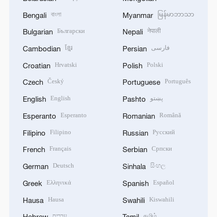
বাংলা
မြန်မာဘာသာ
Bengali
Myanmar
Български
नेपाली
Bulgarian
Nepali
ខ្មែរ
فارسی
Cambodian
Persian
Hrvatski
Polski
Croatian
Polish
Český
Português
Czech
Portuguese
English
پښتو
English
Pashto
Esperanto
Română
Esperanto
Romanian
Filipino
Русский
Filipino
Russian
Français
Српски
French
Serbian
Deutsch
සිංහල
German
Sinhala
Ελληνικά
Español
Greek
Spanish
Hausa
Kiswahili
Hausa
Swahili
עברית
தமிழ்
Hebrew
Tamil