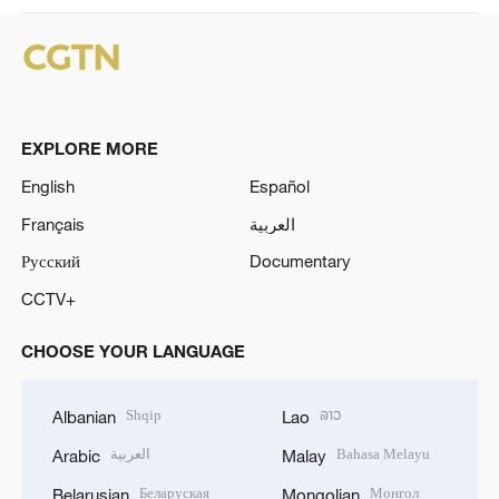
EXPLORE MORE
English
Español
Français
العربية
Русский
Documentary
CCTV+
CHOOSE YOUR LANGUAGE
Shqip
ລາວ
Albanian
Lao
العربية
Bahasa Melayu
Arabic
Malay
Беларуская
Монгол
Belarusian
Mongolian