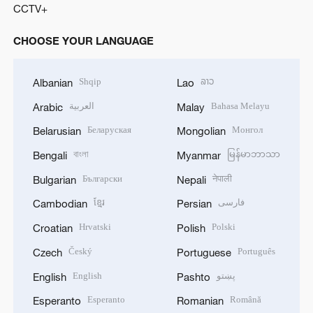
CCTV+
CHOOSE YOUR LANGUAGE
Shqip
ລາວ
Albanian
Lao
العربية
Bahasa Melayu
Arabic
Malay
Беларуская
Монгол
Belarusian
Mongolian
বাংলা
မြန်မာဘာသာ
Bengali
Myanmar
Български
नेपाली
Bulgarian
Nepali
ខ្មែរ
فارسی
Cambodian
Persian
Hrvatski
Polski
Croatian
Polish
Český
Português
Czech
Portuguese
English
پښتو
English
Pashto
Esperanto
Română
Esperanto
Romanian