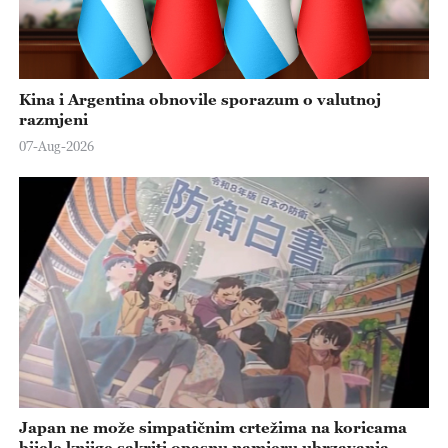
Kina i Argentina obnovile sporazum o valutnoj
razmjeni
07-Aug-2026
Japan ne može simpatičnim crtežima na koricama
bijele knjige sakriti opasnu namjeru ubrzavanja