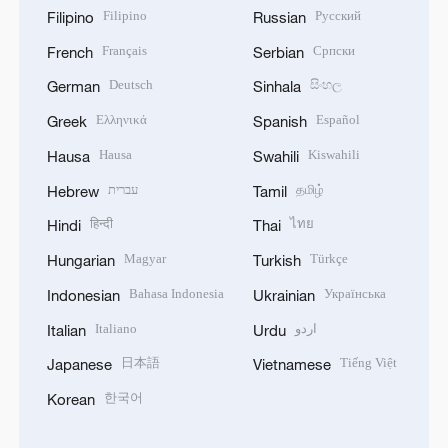
Filipino
Русский
Filipino
Russian
Français
Српски
French
Serbian
Deutsch
සිංහල
German
Sinhala
Ελληνικά
Español
Greek
Spanish
Hausa
Kiswahili
Hausa
Swahili
עברית
தமிழ்
Hebrew
Tamil
हिन्दी
ไทย
Hindi
Thai
Magyar
Türkçe
Hungarian
Turkish
Bahasa Indonesia
Українська
Indonesian
Ukrainian
Italiano
اردو
Italian
Urdu
日本語
Tiếng Việt
Japanese
Vietnamese
한국어
Korean