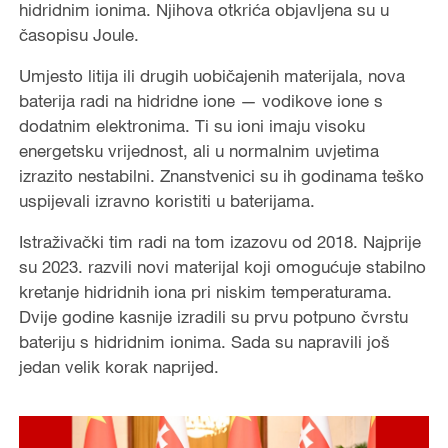
hidridnim ionima. Njihova otkrića objavljena su u
časopisu Joule.
Umjesto litija ili drugih uobičajenih materijala, nova
baterija radi na hidridne ione — vodikove ione s
dodatnim elektronima. Ti su ioni imaju visoku
energetsku vrijednost, ali u normalnim uvjetima
izrazito nestabilni. Znanstvenici su ih godinama teško
uspijevali izravno koristiti u baterijama.
Istraživački tim radi na tom izazovu od 2018. Najprije
su 2023. razvili novi materijal koji omogućuje stabilno
kretanje hidridnih iona pri niskim temperaturama.
Dvije godine kasnije izradili su prvu potpuno čvrstu
bateriju s hidridnim ionima. Sada su napravili još
jedan velik korak naprijed.