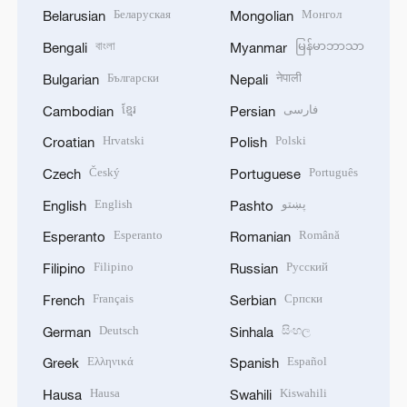
Беларуская
Монгол
Belarusian
Mongolian
বাংলা
မြန်မာဘာသာ
Bengali
Myanmar
Български
नेपाली
Bulgarian
Nepali
ខ្មែរ
فارسی
Cambodian
Persian
Hrvatski
Polski
Croatian
Polish
Český
Português
Czech
Portuguese
English
پښتو
English
Pashto
Esperanto
Română
Esperanto
Romanian
Filipino
Русский
Filipino
Russian
Français
Српски
French
Serbian
Deutsch
සිංහල
German
Sinhala
Ελληνικά
Español
Greek
Spanish
Hausa
Kiswahili
Hausa
Swahili