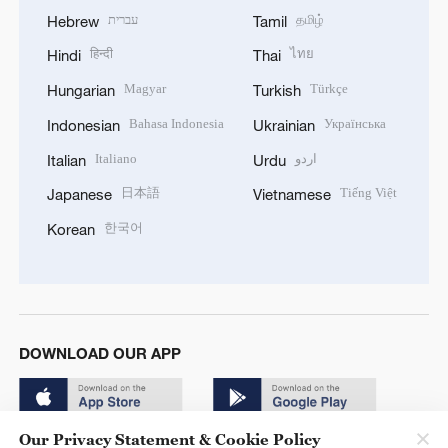
עברית
தமிழ்
Hebrew
Tamil
हिन्दी
ไทย
Hindi
Thai
Magyar
Türkçe
Hungarian
Turkish
Bahasa Indonesia
Українська
Indonesian
Ukrainian
Italiano
اردو
Italian
Urdu
日本語
Tiếng Việt
Japanese
Vietnamese
한국어
Korean
DOWNLOAD OUR APP
Our Privacy Statement & Cookie Policy