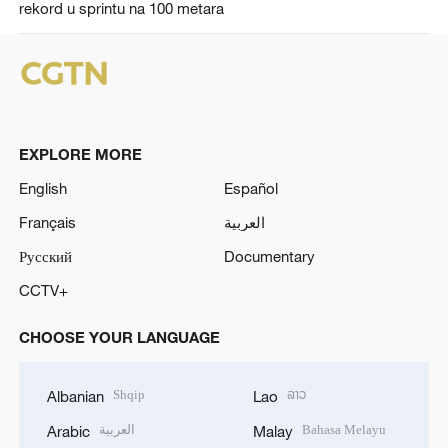
rekord u sprintu na 100 metara
EXPLORE MORE
English
Español
Français
العربية
Русский
Documentary
CCTV+
CHOOSE YOUR LANGUAGE
Shqip
ລາວ
Albanian
Lao
العربية
Bahasa Melayu
Arabic
Malay