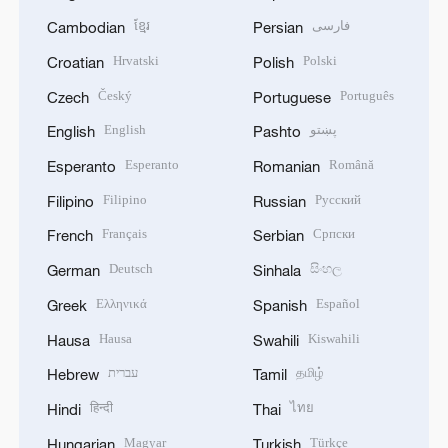
ខ្មែរ
فارسی
Cambodian
Persian
Hrvatski
Polski
Croatian
Polish
Český
Português
Czech
Portuguese
English
پښتو
English
Pashto
Esperanto
Română
Esperanto
Romanian
Filipino
Русский
Filipino
Russian
Français
Српски
French
Serbian
Deutsch
සිංහල
German
Sinhala
Ελληνικά
Español
Greek
Spanish
Hausa
Kiswahili
Hausa
Swahili
עברית
தமிழ்
Hebrew
Tamil
हिन्दी
ไทย
Hindi
Thai
Magyar
Türkçe
Hungarian
Turkish