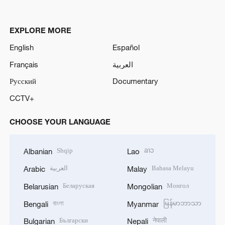
EXPLORE MORE
English
Español
Français
العربية
Русский
Documentary
CCTV+
CHOOSE YOUR LANGUAGE
Shqip
ລາວ
Albanian
Lao
العربية
Bahasa Melayu
Arabic
Malay
Беларуская
Монгол
Belarusian
Mongolian
বাংলা
မြန်မာဘာသာ
Bengali
Myanmar
Български
नेपाली
Bulgarian
Nepali