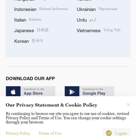
Bahasa Indonesia
Українська
Indonesian
Ukrainian
Italiano
اردو
Italian
Urdu
日本語
Tiếng Việt
Japanese
Vietnamese
한국어
Korean
DOWNLOAD OUR APP
Our Privacy Statement & Cookie Policy
By continuing to browse our site you agree to our use of cookies, revised
Privacy Policy and Terms of Use. You can change your cookie settings
through your browser.
© China Radio International.CRI. All Rights Reserved. 16A
Shijingshan Road, Beijing, China. 100040
Privacy Policy
Terms of Use
I agree