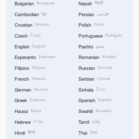
Български
नेपाली
Bulgarian
Nepali
ខ្មែរ
فارسی
Cambodian
Persian
Hrvatski
Polski
Croatian
Polish
Český
Português
Czech
Portuguese
English
پښتو
English
Pashto
Esperanto
Română
Esperanto
Romanian
Filipino
Русский
Filipino
Russian
Français
Српски
French
Serbian
Deutsch
සිංහල
German
Sinhala
Ελληνικά
Español
Greek
Spanish
Hausa
Kiswahili
Hausa
Swahili
עברית
தமிழ்
Hebrew
Tamil
हिन्दी
ไทย
Hindi
Thai