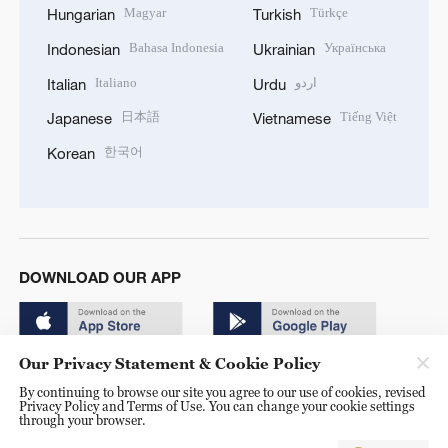
Magyar
Türkçe
Hungarian
Turkish
Bahasa Indonesia
Українська
Indonesian
Ukrainian
Italiano
اردو
Italian
Urdu
日本語
Tiếng Việt
Japanese
Vietnamese
한국어
Korean
DOWNLOAD OUR APP
Our Privacy Statement & Cookie Policy
By continuing to browse our site you agree to our use of cookies, revised
Privacy Policy and Terms of Use. You can change your cookie settings
through your browser.
© China Radio International.CRI. All Rights Reserved. 16A