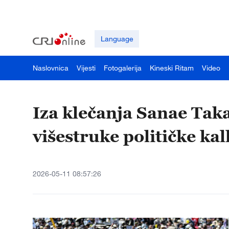
Language
Naslovnica
Vijesti
Fotogalerija
Kineski Ritam
Video
Iza klečanja Sanae Takai
višestruke političke kal
2026-05-11 08:57:26