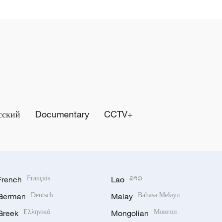
сский
Documentary
CCTV+
French
Français
Lao
ລາວ
German
Deutsch
Malay
Bahasa Melayu
Greek
Ελληνικά
Mongolian
Монгол