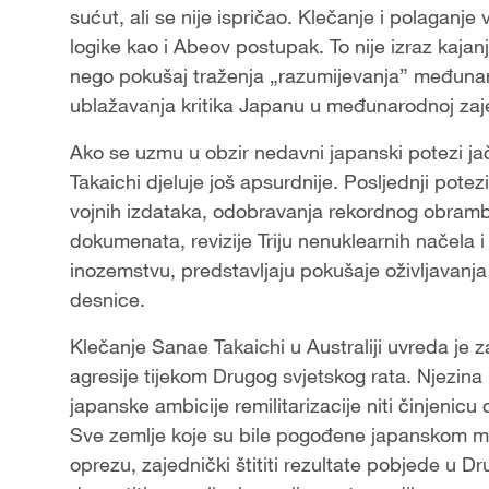
sućut, ali se nije ispričao. Klečanje i polaganje 
logike kao i Abeov postupak. To nije izraz kaja
nego pokušaj traženja „razumijevanja” međunaro
ublažavanja kritika Japanu u međunarodnoj zajed
Ako se uzmu u obzir nedavni japanski potezi ja
Takaichi djeluje još apsurdnije. Posljednji pot
vojnih izdataka, odobravanja rekordnog obramb
dokumenata, revizije Triju nenuklearnih načela i
inozemstvu, predstavljaju pokušaje oživljavanj
desnice.
Klečanje Sanae Takaichi u Australiji uvreda je 
agresije tijekom Drugog svjetskog rata. Njezina
japanske ambicije remilitarizacije niti činjenicu
Sve zemlje koje su bile pogođene japanskom mil
oprezu, zajednički štititi rezultate pobjede u D