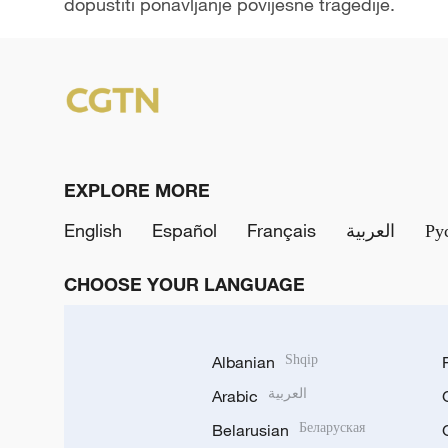
dopustiti ponavljanje povijesne tragedije.
EXPLORE MORE
English
Español
Français
العربية
Ру
CHOOSE YOUR LANGUAGE
Albanian
Shqip
Arabic
العربية
Belarusian
Беларуская