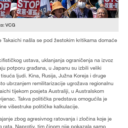
to: VCG
e Takaichi našla se pod žestokim kritikama domaće
fističkog ustava, uklanjanja ograničenja na izvoz
ju potporu građana, u Japanu su izbili veliki
tisuća ljudi. Kina, Rusija, Južna Koreja i druge
što ubrzanjem remilitarizacije ugrožava regionalnu
ichi tijekom posjeta Australiji, u Australskom
vijenac. Takva politička predstava omogućila je
e višestruke političke kalkulacije.
janje zbog agresivnog ratovanja i zločina koje je
g rata. Naprotiv, tim činom nije pokazala samo