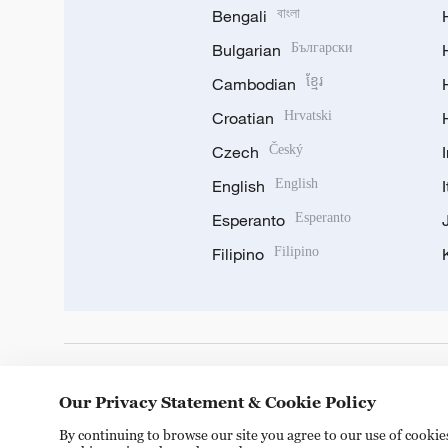
Bengali
বাংলা
Bulgarian
Български
Cambodian
ខ្មែរ
Croatian
Hrvatski
Czech
Český
English
English
Esperanto
Esperanto
Filipino
Filipino
DOWNLOAD OUR APP
Our Privacy Statement & Cookie Policy
By continuing to browse our site you agree to our use of cooki