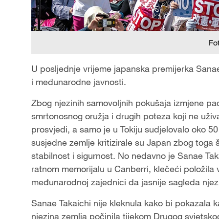
Fo
U posljednje vrijeme japanska premijerka Sana
i međunarodne javnosti.
Zbog njezinih samovoljnih pokušaja izmjene paci
smrtonosnog oružja i drugih poteza koji ne uživa
prosvjedi, a samo je u Tokiju sudjelovalo oko 50 
susjedne zemlje kritizirale su Japan zbog toga 
stabilnost i sigurnost. No nedavno je Sanae Taka
ratnom memorijalu u Canberri, klečeći položila 
međunarodnoj zajednici da jasnije sagleda njezin
Sanae Takaichi nije kleknula kako bi pokazala ka
njezina zemlja počinila tijekom Drugog svjetsko