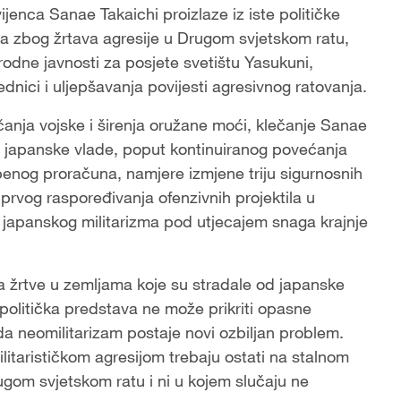
vijenca Sanae Takaichi proizlaze iz iste političke
nja zbog žrtava agresije u Drugom svjetskom ratu,
dne javnosti za posjete svetištu Yasukuni,
nici i uljepšavanja povijesti agresivnog ratovanja.
čanja vojske i širenja oružane moći, klečanje Sanae
ezi japanske vlade, poput kontinuiranog povećanja
enog proračuna, namjere izmjene triju sigurnosnih
 prvog raspoređivanja ofenzivnih projektila u
a japanskog militarizma pod utjecajem snaga krajnje
za žrtve u zemljama koje su stradale od japanske
 politička predstava ne može prikriti opasne
 da neomilitarizam postaje novi ozbiljan problem.
itarističkom agresijom trebaju ostati na stalnom
rugom svjetskom ratu i ni u kojem slučaju ne