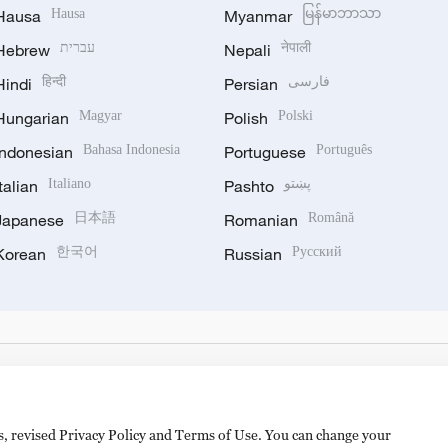
Hausa
Hausa
Myanmar
မြန်မာဘာသာ
Hebrew
עברית
Nepali
नेपाली
Hindi
हिन्दी
Persian
فارسی
Hungarian
Magyar
Polish
Polski
Indonesian
Bahasa Indonesia
Portuguese
Português
Italian
Italiano
Pashto
پښتو
Japanese
日本語
Romanian
Română
Korean
한국어
Russian
Русский
es, revised Privacy Policy and Terms of Use. You can change your