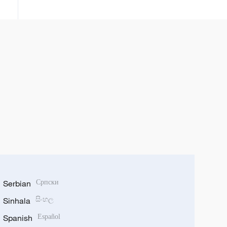
Serbian
Српски
Sinhala
සිංහල
Spanish
Español