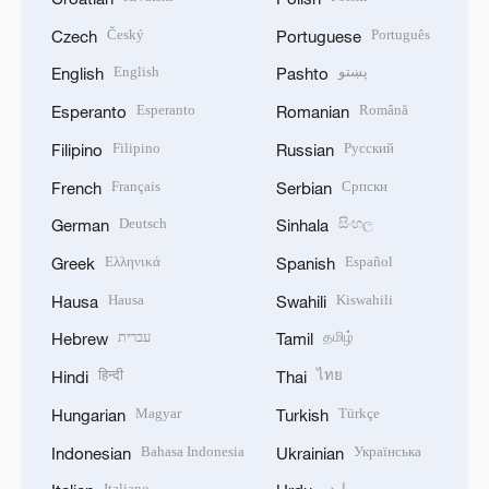
Český
Português
Czech
Portuguese
English
پښتو
English
Pashto
Esperanto
Română
Esperanto
Romanian
Filipino
Русский
Filipino
Russian
Français
Српски
French
Serbian
Deutsch
සිංහල
German
Sinhala
Ελληνικά
Español
Greek
Spanish
Hausa
Kiswahili
Hausa
Swahili
עברית
தமிழ்
Hebrew
Tamil
हिन्दी
ไทย
Hindi
Thai
Magyar
Türkçe
Hungarian
Turkish
Bahasa Indonesia
Українська
Indonesian
Ukrainian
Italiano
اردو