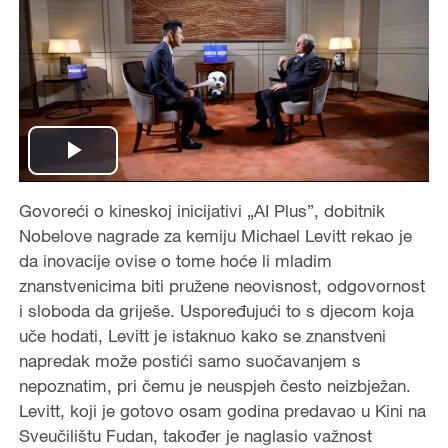
P
Govoreći o kineskoj inicijativi „AI Plus”, dobitnik
l
Nobelove nagrade za kemiju Michael Levitt rekao je
a
da inovacije ovise o tome hoće li mladim
znanstvenicima biti pružene neovisnost, odgovornost
y
i sloboda da griješe. Uspoređujući to s djecom koja
uče hodati, Levitt je istaknuo kako se znanstveni
V
napredak može postići samo suočavanjem s
nepoznatim, pri čemu je neuspjeh često neizbježan.
i
Levitt, koji je gotovo osam godina predavao u Kini na
Sveučilištu Fudan, također je naglasio važnost
d