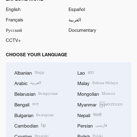
English
Español
Français
العربية
Русский
Documentary
CCTV+
CHOOSE YOUR LANGUAGE
Shqip
ລາວ
Albanian
Lao
العربية
Bahasa Melayu
Arabic
Malay
Беларуская
Монгол
Belarusian
Mongolian
বাংলা
မြန်မာဘာသာ
Bengali
Myanmar
Български
नेपाली
Bulgarian
Nepali
ខ្មែរ
فارسی
Cambodian
Persian
Hrvatski
Polski
Croatian
Polish