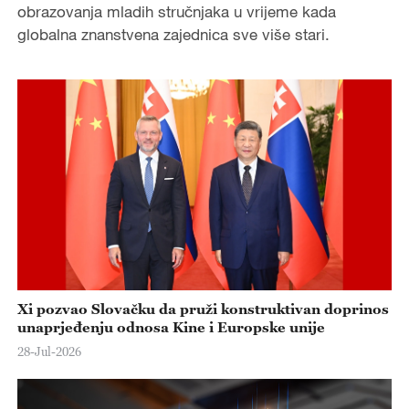
obrazovanja mladih stručnjaka u vrijeme kada
e
globalna znanstvena zajednica sve više stari.
o
Xi pozvao Slovačku da pruži konstruktivan doprinos
unaprjeđenju odnosa Kine i Europske unije
28-Jul-2026