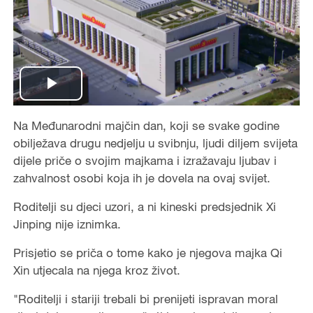
P
Na Međunarodni majčin dan, koji se svake godine
l
obilježava drugu nedjelju u svibnju, ljudi diljem svijeta
a
dijele priče o svojim majkama i izražavaju ljubav i
zahvalnost osobi koja ih je dovela na ovaj svijet.
y
Roditelji su djeci uzori, a ni kineski predsjednik Xi
V
Jinping nije iznimka.
i
Prisjetio se priča o tome kako je njegova majka Qi
Xin utjecala na njega kroz život.
d
"Roditelji i stariji trebali bi prenijeti ispravan moral