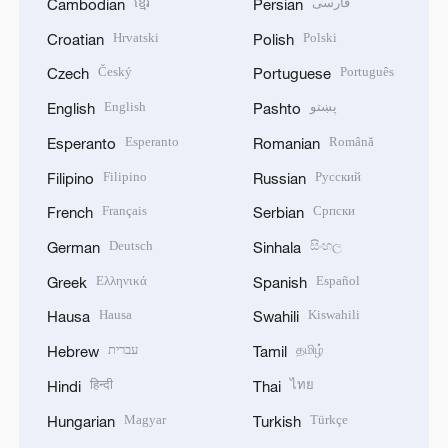
ខ្មែរ
فارسی
Cambodian
Persian
Hrvatski
Polski
Croatian
Polish
Český
Português
Czech
Portuguese
English
پښتو
English
Pashto
Esperanto
Română
Esperanto
Romanian
Filipino
Русский
Filipino
Russian
Français
Српски
French
Serbian
Deutsch
සිංහල
German
Sinhala
Ελληνικά
Español
Greek
Spanish
Hausa
Kiswahili
Hausa
Swahili
עברית
தமிழ்
Hebrew
Tamil
हिन्दी
ไทย
Hindi
Thai
Magyar
Türkçe
Hungarian
Turkish