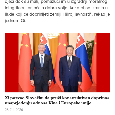
e
djeci dok su mali, pomažući im u izgradnji moralnog
integriteta i osjećaja dobre volje, kako bi se izrasla u
o
ljude koji će doprinijeti zemlji i široj javnosti", rekao je
jednom Qi.
Xi pozvao Slovačku da pruži konstruktivan doprinos
unaprjeđenju odnosa Kine i Europske unije
28-Jul-2026