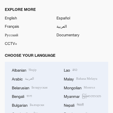
EXPLORE MORE
English
Español
Français
العربية
Русский
Documentary
CCTV+
CHOOSE YOUR LANGUAGE
Shqip
ລາວ
Albanian
Lao
العربية
Bahasa Melayu
Arabic
Malay
Беларуская
Монгол
Belarusian
Mongolian
বাংলা
မြန်မာဘာသာ
Bengali
Myanmar
Български
नेपाली
Bulgarian
Nepali