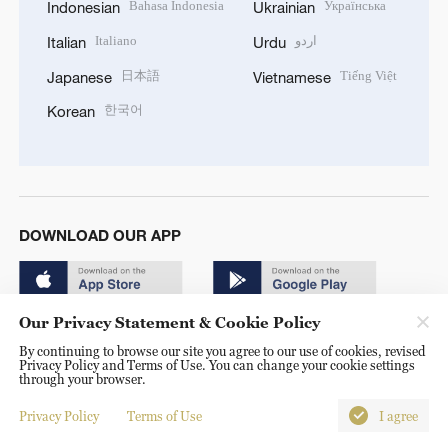
Bahasa Indonesia
Українська
Indonesian
Ukrainian
Italiano
اردو
Italian
Urdu
日本語
Tiếng Việt
Japanese
Vietnamese
한국어
Korean
DOWNLOAD OUR APP
Our Privacy Statement & Cookie Policy
By continuing to browse our site you agree to our use of cookies, revised
Privacy Policy and Terms of Use. You can change your cookie settings
through your browser.
© China Radio International.CRI. All Rights Reserved. 16A
Shijingshan Road, Beijing, China. 100040
Privacy Policy
Terms of Use
I agree