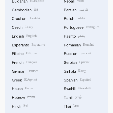
Български
नेपाली
Bulgarian
Nepali
ខ្មែរ
فارسی
Cambodian
Persian
Hrvatski
Polski
Croatian
Polish
Český
Português
Czech
Portuguese
English
پښتو
English
Pashto
Esperanto
Română
Esperanto
Romanian
Filipino
Русский
Filipino
Russian
Français
Српски
French
Serbian
Deutsch
සිංහල
German
Sinhala
Ελληνικά
Español
Greek
Spanish
Hausa
Kiswahili
Hausa
Swahili
עברית
தமிழ்
Hebrew
Tamil
हिन्दी
ไทย
Hindi
Thai