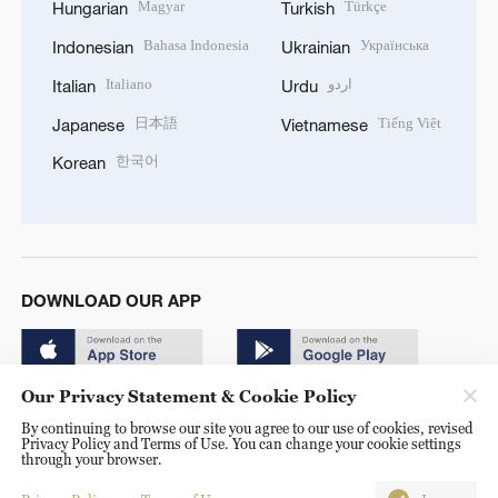
Magyar
Türkçe
Hungarian
Turkish
Bahasa Indonesia
Українська
Indonesian
Ukrainian
Italiano
اردو
Italian
Urdu
日本語
Tiếng Việt
Japanese
Vietnamese
한국어
Korean
DOWNLOAD OUR APP
Our Privacy Statement & Cookie Policy
By continuing to browse our site you agree to our use of cookies, revised
Privacy Policy and Terms of Use. You can change your cookie settings
through your browser.
© China Radio International.CRI. All Rights Reserved. 16A
Shijingshan Road, Beijing, China. 100040