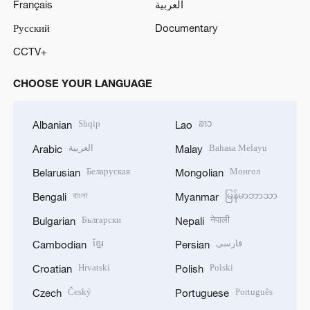
Français
العربية
Русский
Documentary
CCTV+
CHOOSE YOUR LANGUAGE
Shqip
ລາວ
Albanian
Lao
العربية
Bahasa Melayu
Arabic
Malay
Беларуская
Монгол
Belarusian
Mongolian
বাংলা
မြန်မာဘာသာ
Bengali
Myanmar
Български
नेपाली
Bulgarian
Nepali
ខ្មែរ
فارسی
Cambodian
Persian
Hrvatski
Polski
Croatian
Polish
Český
Português
Czech
Portuguese