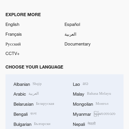
EXPLORE MORE
English
Español
Français
العربية
Русский
Documentary
CCTV+
CHOOSE YOUR LANGUAGE
Shqip
ລາວ
Albanian
Lao
العربية
Bahasa Melayu
Arabic
Malay
Беларуская
Монгол
Belarusian
Mongolian
বাংলা
မြန်မာဘာသာ
Bengali
Myanmar
Български
नेपाली
Bulgarian
Nepali