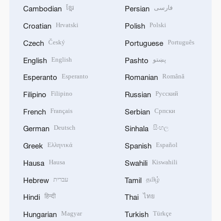
ខ្មែរ
فارسی
Cambodian
Persian
Hrvatski
Polski
Croatian
Polish
Český
Português
Czech
Portuguese
English
پښتو
English
Pashto
Esperanto
Română
Esperanto
Romanian
Filipino
Русский
Filipino
Russian
Français
Српски
French
Serbian
Deutsch
සිංහල
German
Sinhala
Ελληνικά
Español
Greek
Spanish
Hausa
Kiswahili
Hausa
Swahili
עברית
தமிழ்
Hebrew
Tamil
हिन्दी
ไทย
Hindi
Thai
Magyar
Türkçe
Hungarian
Turkish