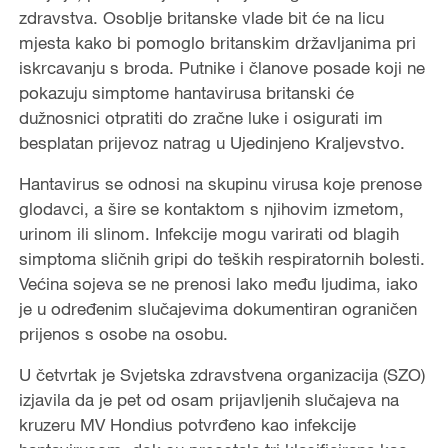
zdravstva. Osoblje britanske vlade bit će na licu
mjesta kako bi pomoglo britanskim državljanima pri
iskrcavanju s broda. Putnike i članove posade koji ne
pokazuju simptome hantavirusa britanski će
dužnosnici otpratiti do zračne luke i osigurati im
besplatan prijevoz natrag u Ujedinjeno Kraljevstvo.
Hantavirus se odnosi na skupinu virusa koje prenose
glodavci, a šire se kontaktom s njihovim izmetom,
urinom ili slinom. Infekcije mogu varirati od blagih
simptoma sličnih gripi do teških respiratornih bolesti.
Većina sojeva se ne prenosi lako među ljudima, iako
je u određenim slučajevima dokumentiran ograničen
prijenos s osobe na osobu.
U četvrtak je Svjetska zdravstvena organizacija (SZO)
izjavila da je pet od osam prijavljenih slučajeva na
kruzeru MV Hondius potvrđeno kao infekcije