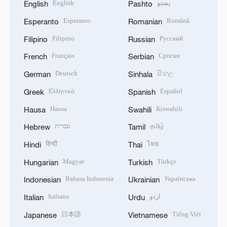
English
پښتو
English
Pashto
Esperanto
Română
Esperanto
Romanian
Filipino
Русский
Filipino
Russian
Français
Српски
French
Serbian
Deutsch
සිංහල
German
Sinhala
Ελληνικά
Español
Greek
Spanish
Hausa
Kiswahili
Hausa
Swahili
עברית
தமிழ்
Hebrew
Tamil
हिन्दी
ไทย
Hindi
Thai
Magyar
Türkçe
Hungarian
Turkish
Bahasa Indonesia
Українська
Indonesian
Ukrainian
Italiano
اردو
Italian
Urdu
日本語
Tiếng Việt
Japanese
Vietnamese