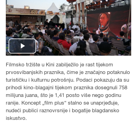
P
Filmsko tržište u Kini zabilježilo je rast tijekom
l
prvosvibanjskih praznika, čime je značajno potaknulo
a
turističku i kulturnu potrošnju. Podaci pokazuju da su
prihodi kino-blagajni tijekom praznika dosegnuli 758
y
milijuna juana, što je 1,41 posto više nego godinu
ranije. Koncept „film plus“ stalno se unaprjeđuje,
V
nudeći publici raznovrsnije i bogatije blagdansko
iskustvo.
i
d