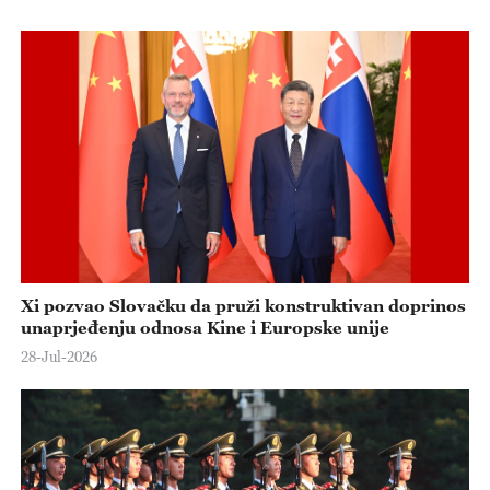
e
o
Xi pozvao Slovačku da pruži konstruktivan doprinos
unaprjeđenju odnosa Kine i Europske unije
28-Jul-2026