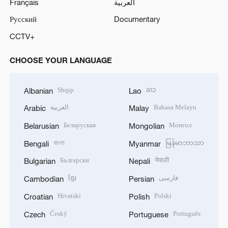
Français
العربية
Русский
Documentary
CCTV+
CHOOSE YOUR LANGUAGE
Shqip
ລາວ
Albanian
Lao
العربية
Bahasa Melayu
Arabic
Malay
Беларуская
Монгол
Belarusian
Mongolian
বাংলা
မြန်မာဘာသာ
Bengali
Myanmar
Български
नेपाली
Bulgarian
Nepali
ខ្មែរ
فارسی
Cambodian
Persian
Hrvatski
Polski
Croatian
Polish
Český
Português
Czech
Portuguese