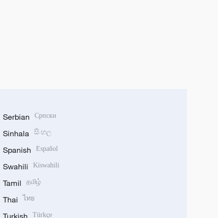
Serbian
Српски
Sinhala
සිංහල
Spanish
Español
Swahili
Kiswahili
Tamil
தமிழ்
Thai
ไทย
Turkish
Türkçe