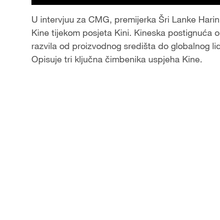
l
U intervjuu za CMG, premijerka Šri Lanke Harini
Kine tijekom posjeta Kini. Kineska postignuća 
a
razvila od proizvodnog središta do globalnog li
Opisuje tri ključna čimbenika uspjeha Kine.
y
V
i
d
e
o