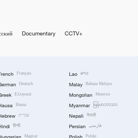
сский
Documentary
CCTV+
French
Français
Lao
ລາວ
German
Deutsch
Malay
Bahasa Melayu
Greek
Ελληνικά
Mongolian
Монгол
Hausa
Hausa
Myanmar
မြန်မာဘာသာ
Hebrew
עברית
Nepali
नेपाली
Hindi
हिन्दी
Persian
فارسی
Hungarian
Magyar
Polish
Polski