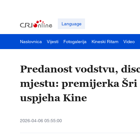
Language
Naslovnica
Vijesti
Fotogalerija
Kineski Ritam
Video
Predanost vodstvu, dis
mjestu: premijerka Šri
uspjeha Kine
2026-04-06 05:55:00