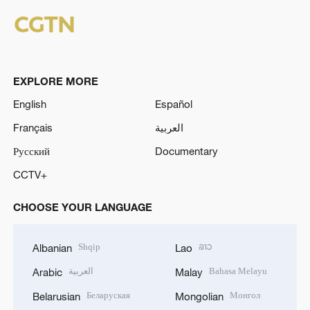
EXPLORE MORE
English
Español
Français
العربية
Русский
Documentary
CCTV+
CHOOSE YOUR LANGUAGE
Shqip
ລາວ
Albanian
Lao
العربية
Bahasa Melayu
Arabic
Malay
Беларуская
Монгол
Belarusian
Mongolian