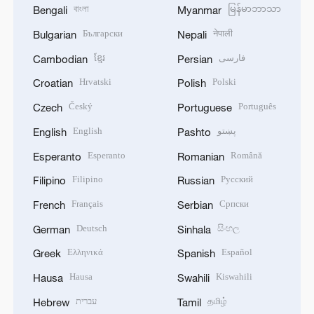
বাংলা
မြန်မာဘာသာ
Bengali
Myanmar
Български
नेपाली
Bulgarian
Nepali
ខ្មែរ
فارسی
Cambodian
Persian
Hrvatski
Polski
Croatian
Polish
Český
Português
Czech
Portuguese
English
پښتو
English
Pashto
Esperanto
Română
Esperanto
Romanian
Filipino
Русский
Filipino
Russian
Français
Српски
French
Serbian
Deutsch
සිංහල
German
Sinhala
Ελληνικά
Español
Greek
Spanish
Hausa
Kiswahili
Hausa
Swahili
עברית
தமிழ்
Hebrew
Tamil