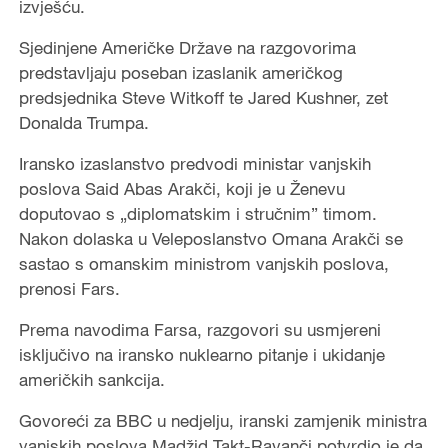
izvješću.
Sjedinjene Američke Države na razgovorima
predstavljaju poseban izaslanik američkog
predsjednika Steve Witkoff te Jared Kushner, zet
Donalda Trumpa.
Iransko izaslanstvo predvodi ministar vanjskih
poslova Said Abas Arakči, koji je u Ženevu
doputovao s „diplomatskim i stručnim” timom.
Nakon dolaska u Veleposlanstvo Omana Arakči se
sastao s omanskim ministrom vanjskih poslova,
prenosi Fars.
Prema navodima Farsa, razgovori su usmjereni
isključivo na iransko nuklearno pitanje i ukidanje
američkih sankcija.
Govoreći za BBC u nedjelju, iranski zamjenik ministra
vanjskih poslova Madžid Takt-Ravanči potvrdio je da