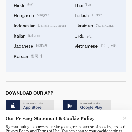
हिन्दी
ไทย
Hindi
Thai
Magyar
Türkçe
Hungarian
Turkish
Bahasa Indonesia
Українська
Indonesian
Ukrainian
Italiano
اردو
Italian
Urdu
日本語
Tiếng Việt
Japanese
Vietnamese
한국어
Korean
DOWNLOAD OUR APP
Our Privacy Statement & Cookie Policy
By continuing to browse our site you agree to our use of cookies, revised
Privacy Policy and Terms of Use. You can change your cookie settings