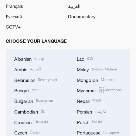
Français
العربية
Русский
Documentary
CCTV+
CHOOSE YOUR LANGUAGE
Shqip
ລາວ
Albanian
Lao
العربية
Bahasa Melayu
Arabic
Malay
Беларуская
Монгол
Belarusian
Mongolian
বাংলা
မြန်မာဘာသာ
Bengali
Myanmar
Български
नेपाली
Bulgarian
Nepali
ខ្មែរ
فارسی
Cambodian
Persian
Hrvatski
Polski
Croatian
Polish
Český
Português
Czech
Portuguese