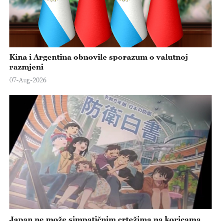
Kina i Argentina obnovile sporazum o valutnoj
razmjeni
07-Aug-2026
Japan ne može simpatičnim crtežima na koricama