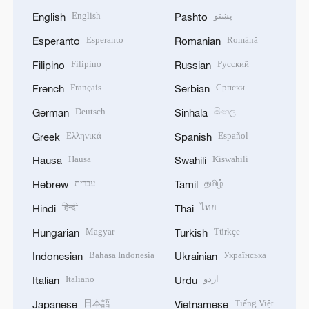
English
پښتو
English
Pashto
Esperanto
Română
Esperanto
Romanian
Filipino
Русский
Filipino
Russian
Français
Српски
French
Serbian
Deutsch
සිංහල
German
Sinhala
Ελληνικά
Español
Greek
Spanish
Hausa
Kiswahili
Hausa
Swahili
עברית
தமிழ்
Hebrew
Tamil
हिन्दी
ไทย
Hindi
Thai
Magyar
Türkçe
Hungarian
Turkish
Bahasa Indonesia
Українська
Indonesian
Ukrainian
Italiano
اردو
Italian
Urdu
日本語
Tiếng Việt
Japanese
Vietnamese