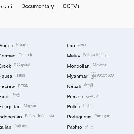
сский
Documentary
CCTV+
French
Français
Lao
ລາວ
German
Deutsch
Malay
Bahasa Melayu
Greek
Ελληνικά
Mongolian
Монгол
Hausa
Hausa
Myanmar
မြန်မာဘာသာ
Hebrew
עברית
Nepali
नेपाली
Hindi
हिन्दी
Persian
فارسی
Hungarian
Magyar
Polish
Polski
Indonesian
Bahasa Indonesia
Portuguese
Português
Italian
Italiano
Pashto
پښتو