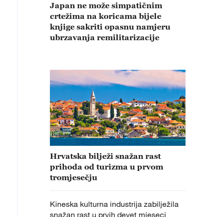
Japan ne može simpatičnim
crtežima na koricama bijele
knjige sakriti opasnu namjeru
ubrzavanja remilitarizacije
Hrvatska bilježi snažan rast
prihoda od turizma u prvom
tromjesečju
Kineska kulturna industrija zabilježila
snažan rast u prvih devet mjeseci