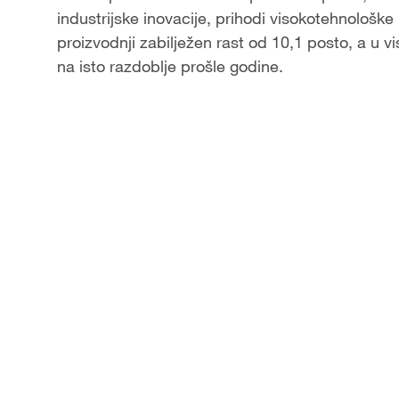
industrijske inovacije, prihodi visokotehnološke 
a
proizvodnji zabilježen rast od 10,1 posto, a u
na isto razdoblje prošle godine.
y
V
i
d
e
o