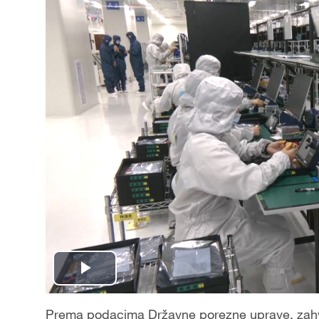
P
l
Prema podacima Državne porezne uprave, zahval