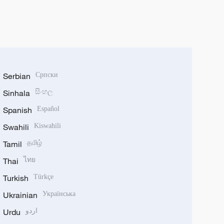
Serbian
Српски
Sinhala
සිංහල
Spanish
Español
Swahili
Kiswahili
Tamil
தமிழ்
Thai
ไทย
Turkish
Türkçe
Ukrainian
Українська
Urdu
اردو