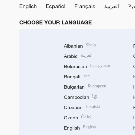
English
Español
Français
العربية
Ру
CHOOSE YOUR LANGUAGE
Albanian
Shqip
Arabic
العربية
Belarusian
Беларуская
Bengali
বাংলা
Bulgarian
Български
Cambodian
ខ្មែរ
Croatian
Hrvatski
Czech
Český
English
English