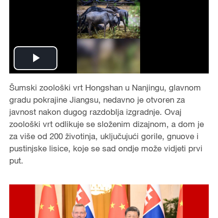
P
Šumski zoološki vrt Hongshan u Nanjingu, glavnom
l
gradu pokrajine Jiangsu, nedavno je otvoren za
a
javnost nakon dugog razdoblja izgradnje. Ovaj
zoološki vrt odlikuje se složenim dizajnom, a dom je
y
za više od 200 životinja, uključujući gorile, gnuove i
pustinjske lisice, koje se sad ondje može vidjeti prvi
V
put.
i
d