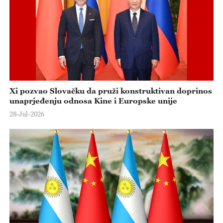
e
o
Xi pozvao Slovačku da pruži konstruktivan doprinos
unaprjeđenju odnosa Kine i Europske unije
28-Jul-2026