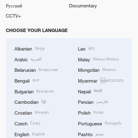
Русский
Documentary
CCTV+
CHOOSE YOUR LANGUAGE
Shqip
ລາວ
Albanian
Lao
العربية
Bahasa Melayu
Arabic
Malay
Беларуская
Монгол
Belarusian
Mongolian
বাংলা
မြန်မာဘာသာ
Bengali
Myanmar
Български
नेपाली
Bulgarian
Nepali
ខ្មែរ
فارسی
Cambodian
Persian
Hrvatski
Polski
Croatian
Polish
Český
Português
Czech
Portuguese
English
پښتو
English
Pashto