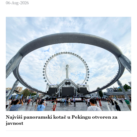
06-Aug-2026
Najviši panoramski kotač u Pekingu otvoren za
javnost