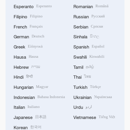
Esperanto
Română
Esperanto
Romanian
Filipino
Русский
Filipino
Russian
Français
Српски
French
Serbian
Deutsch
සිංහල
German
Sinhala
Ελληνικά
Español
Greek
Spanish
Hausa
Kiswahili
Hausa
Swahili
עברית
தமிழ்
Hebrew
Tamil
हिन्दी
ไทย
Hindi
Thai
Magyar
Türkçe
Hungarian
Turkish
Bahasa Indonesia
Українська
Indonesian
Ukrainian
Italiano
اردو
Italian
Urdu
日本語
Tiếng Việt
Japanese
Vietnamese
한국어
Korean