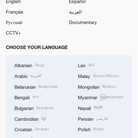
English
Español
Français
العربية
Русский
Documentary
CCTV+
CHOOSE YOUR LANGUAGE
Shqip
ລາວ
Albanian
Lao
العربية
Bahasa Melayu
Arabic
Malay
Беларуская
Монгол
Belarusian
Mongolian
বাংলা
မြန်မာဘာသာ
Bengali
Myanmar
Български
नेपाली
Bulgarian
Nepali
ខ្មែរ
فارسی
Cambodian
Persian
Hrvatski
Polski
Croatian
Polish