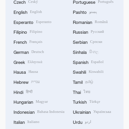
Český
Português
Czech
Portuguese
English
پښتو
English
Pashto
Esperanto
Română
Esperanto
Romanian
Filipino
Русский
Filipino
Russian
Français
Српски
French
Serbian
Deutsch
සිංහල
German
Sinhala
Ελληνικά
Español
Greek
Spanish
Hausa
Kiswahili
Hausa
Swahili
עברית
தமிழ்
Hebrew
Tamil
हिन्दी
ไทย
Hindi
Thai
Magyar
Türkçe
Hungarian
Turkish
Bahasa Indonesia
Українська
Indonesian
Ukrainian
Italiano
اردو
Italian
Urdu