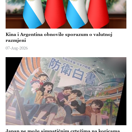
Kina i Argentina obnovile sporazum o valutnoj
razmjeni
07-Aug-2026
Japan ne može simpatičnim crtežima na koricama