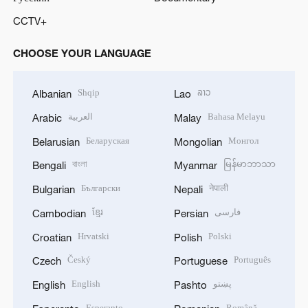
CCTV+
CHOOSE YOUR LANGUAGE
Shqip
ລາວ
Albanian
Lao
العربية
Bahasa Melayu
Arabic
Malay
Беларуская
Монгол
Belarusian
Mongolian
বাংলা
မြန်မာဘာသာ
Bengali
Myanmar
Български
नेपाली
Bulgarian
Nepali
ខ្មែរ
فارسی
Cambodian
Persian
Hrvatski
Polski
Croatian
Polish
Český
Português
Czech
Portuguese
English
پښتو
English
Pashto
Esperanto
Română