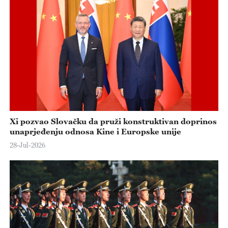
e
o
Xi pozvao Slovačku da pruži konstruktivan doprinos
unaprjeđenju odnosa Kine i Europske unije
28-Jul-2026