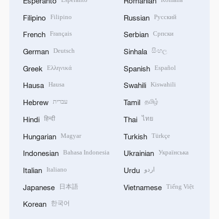
Esperanto
Romanian
Filipino
Русский
Filipino
Russian
Français
Српски
French
Serbian
Deutsch
සිංහල
German
Sinhala
Ελληνικά
Español
Greek
Spanish
Hausa
Kiswahili
Hausa
Swahili
עברית
தமிழ்
Hebrew
Tamil
हिन्दी
ไทย
Hindi
Thai
Magyar
Türkçe
Hungarian
Turkish
Bahasa Indonesia
Українська
Indonesian
Ukrainian
Italiano
اردو
Italian
Urdu
日本語
Tiếng Việt
Japanese
Vietnamese
한국어
Korean