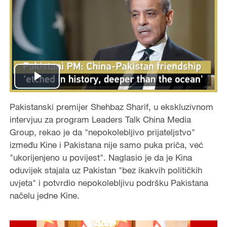
P
Pakistanski premijer Shehbaz Sharif, u ekskluzivnom
l
intervjuu za program Leaders Talk China Media
a
Group, rekao je da "nepokolebljivo prijateljstvo"
između Kine i Pakistana nije samo puka priča, već
y
"ukorijenjeno u povijest". Naglasio je da je Kina
oduvijek stajala uz Pakistan "bez ikakvih političkih
V
uvjeta" i potvrdio nepokolebljivu podršku Pakistana
načelu jedne Kine.
i
d