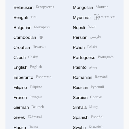
Беларуская
Монгол
Belarusian
Mongolian
বাংলা
မြန်မာဘာသာ
Bengali
Myanmar
Български
नेपाली
Bulgarian
Nepali
ខ្មែរ
فارسی
Cambodian
Persian
Hrvatski
Polski
Croatian
Polish
Český
Português
Czech
Portuguese
English
پښتو
English
Pashto
Esperanto
Română
Esperanto
Romanian
Filipino
Русский
Filipino
Russian
Français
Српски
French
Serbian
Deutsch
සිංහල
German
Sinhala
Ελληνικά
Español
Greek
Spanish
Hausa
Kiswahili
Hausa
Swahili