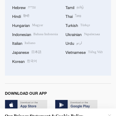
עברית
தமிழ்
Hebrew
Tamil
हिन्दी
ไทย
Hindi
Thai
Magyar
Türkçe
Hungarian
Turkish
Bahasa Indonesia
Українська
Indonesian
Ukrainian
Italiano
اردو
Italian
Urdu
日本語
Tiếng Việt
Japanese
Vietnamese
한국어
Korean
DOWNLOAD OUR APP
Our Privacy Statement & Cookie Policy