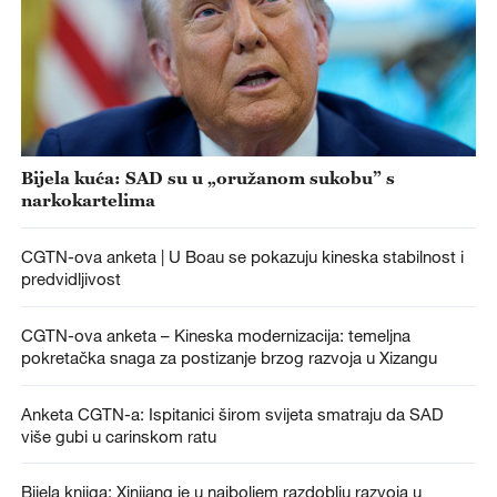
Bijela kuća: SAD su u „oružanom sukobu” s
narkokartelima
CGTN-ova anketa | U Boau se pokazuju kineska stabilnost i
predvidljivost
CGTN-ova anketa – Kineska modernizacija: temeljna
pokretačka snaga za postizanje brzog razvoja u Xizangu
Anketa CGTN-a: Ispitanici širom svijeta smatraju da SAD
više gubi u carinskom ratu
Bijela knjiga: Xinjiang je u najboljem razdoblju razvoja u