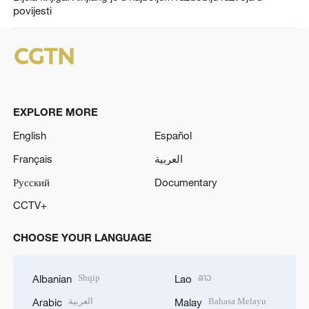
povijesti
EXPLORE MORE
English
Español
Français
العربية
Русский
Documentary
CCTV+
CHOOSE YOUR LANGUAGE
Shqip
ລາວ
Albanian
Lao
العربية
Bahasa Melayu
Arabic
Malay