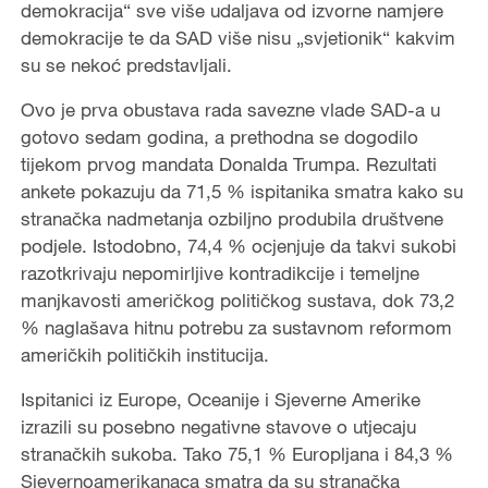
demokracija“ sve više udaljava od izvorne namjere
demokracije te da SAD više nisu „svjetionik“ kakvim
su se nekoć predstavljali.
Ovo je prva obustava rada savezne vlade SAD-a u
gotovo sedam godina, a prethodna se dogodilo
tijekom prvog mandata Donalda Trumpa. Rezultati
ankete pokazuju da 71,5 % ispitanika smatra kako su
stranačka nadmetanja ozbiljno produbila društvene
podjele. Istodobno, 74,4 % ocjenjuje da takvi sukobi
razotkrivaju nepomirljive kontradikcije i temeljne
manjkavosti američkog političkog sustava, dok 73,2
% naglašava hitnu potrebu za sustavnom reformom
američkih političkih institucija.
Ispitanici iz Europe, Oceanije i Sjeverne Amerike
izrazili su posebno negativne stavove o utjecaju
stranačkih sukoba. Tako 75,1 % Europljana i 84,3 %
Sjevernoamerikanaca smatra da su stranačka