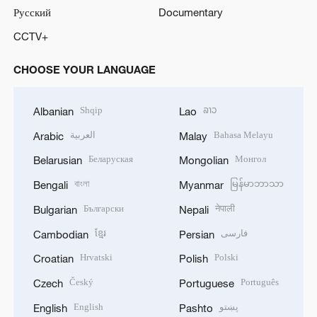
Русский
Documentary
CCTV+
CHOOSE YOUR LANGUAGE
Shqip
ລາວ
Albanian
Lao
العربية
Bahasa Melayu
Arabic
Malay
Беларуская
Монгол
Belarusian
Mongolian
বাংলা
မြန်မာဘာသာ
Bengali
Myanmar
Български
नेपाली
Bulgarian
Nepali
ខ្មែរ
فارسی
Cambodian
Persian
Hrvatski
Polski
Croatian
Polish
Český
Português
Czech
Portuguese
English
پښتو
English
Pashto