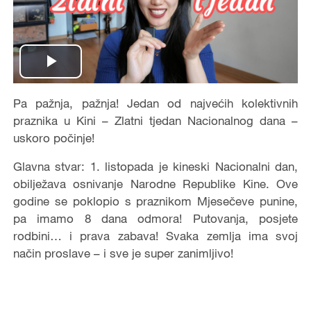
P
Pa pažnja, pažnja! Jedan od najvećih kolektivnih
l
praznika u Kini –
Zlatni tjedan Nacionalnog dana
–
a
uskoro počinje!
Glavna stvar:
1. listopada je kineski Nacionalni dan
,
y
obilježava osnivanje Narodne Republike Kine. Ove
V
godine se poklopio s praznikom Mjesečeve punine,
pa imamo
8 dana odmora
! Putovanja, posjete
i
rodbini… i prava zabava! Svaka zemlja ima svoj
način proslave – i sve je super zanimljivo!
d
e