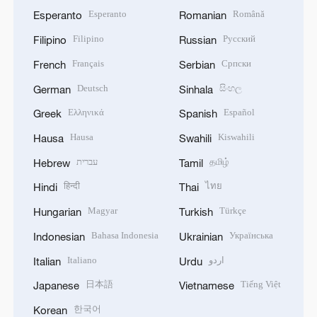
Esperanto
Română
Esperanto
Romanian
Filipino
Русский
Filipino
Russian
Français
Српски
French
Serbian
Deutsch
සිංහල
German
Sinhala
Ελληνικά
Español
Greek
Spanish
Hausa
Kiswahili
Hausa
Swahili
עברית
தமிழ்
Hebrew
Tamil
हिन्दी
ไทย
Hindi
Thai
Magyar
Türkçe
Hungarian
Turkish
Bahasa Indonesia
Українська
Indonesian
Ukrainian
Italiano
اردو
Italian
Urdu
日本語
Tiếng Việt
Japanese
Vietnamese
한국어
Korean