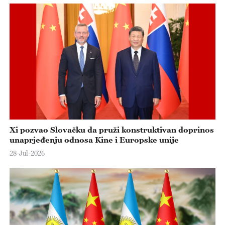
o
Xi pozvao Slovačku da pruži konstruktivan doprinos
unaprjeđenju odnosa Kine i Europske unije
28-Jul-2026