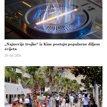
„Najnovije trojke“ iz Kine postaju popularne diljem
svijeta
29-Jul-2026