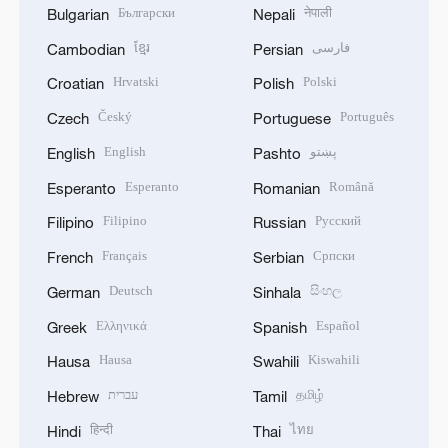
Български
नेपाली
Bulgarian
Nepali
ខ្មែរ
فارسی
Cambodian
Persian
Hrvatski
Polski
Croatian
Polish
Český
Português
Czech
Portuguese
English
پښتو
English
Pashto
Esperanto
Română
Esperanto
Romanian
Filipino
Русский
Filipino
Russian
Français
Српски
French
Serbian
Deutsch
සිංහල
German
Sinhala
Ελληνικά
Español
Greek
Spanish
Hausa
Kiswahili
Hausa
Swahili
עברית
தமிழ்
Hebrew
Tamil
हिन्दी
ไทย
Hindi
Thai