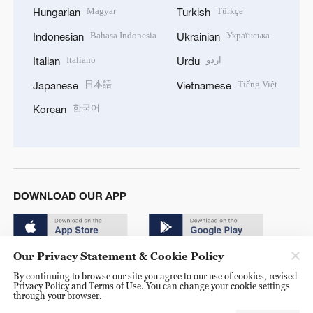
Magyar
Türkçe
Hungarian
Turkish
Bahasa Indonesia
Українська
Indonesian
Ukrainian
Italiano
اردو
Italian
Urdu
日本語
Tiếng Việt
Japanese
Vietnamese
한국어
Korean
DOWNLOAD OUR APP
Our Privacy Statement & Cookie Policy
By continuing to browse our site you agree to our use of cookies, revised
Privacy Policy and Terms of Use. You can change your cookie settings
through your browser.
© China Radio International.CRI. All Rights Reserved. 16A