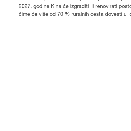
2027. godine Kina će izgraditi ili renovirati pos
a
čime će više od 70 % ruralnih cesta dovesti u 
y
V
i
d
e
o