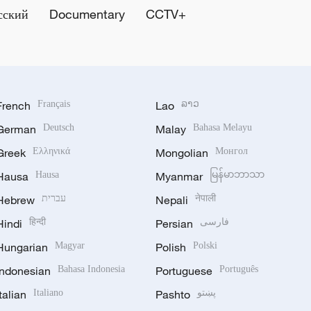
сский
Documentary
CCTV+
French
Français
Lao
ລາວ
German
Deutsch
Malay
Bahasa Melayu
Greek
Ελληνικά
Mongolian
Монгол
Hausa
Hausa
Myanmar
မြန်မာဘာသာ
Hebrew
עברית
Nepali
नेपाली
Hindi
हिन्दी
Persian
فارسی
Hungarian
Magyar
Polish
Polski
Indonesian
Bahasa Indonesia
Portuguese
Português
Italian
Italiano
Pashto
پښتو