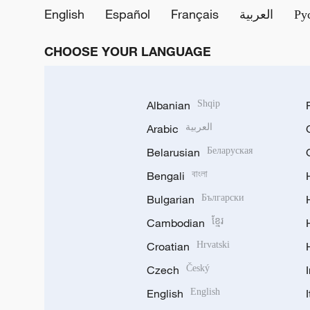
English
Español
Français
العربية
Ру
CHOOSE YOUR LANGUAGE
Albanian
Shqip
Arabic
العربية
Belarusian
Беларуская
Bengali
বাংলা
Bulgarian
Български
Cambodian
ខ្មែរ
Croatian
Hrvatski
Czech
Český
English
English