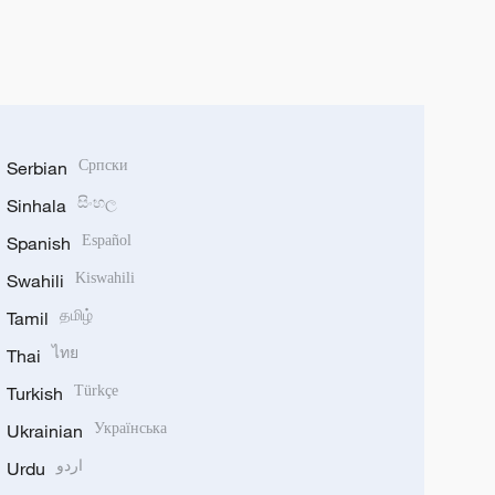
Serbian
Српски
Sinhala
සිංහල
Spanish
Español
Swahili
Kiswahili
Tamil
தமிழ்
Thai
ไทย
Turkish
Türkçe
Ukrainian
Українська
Urdu
اردو