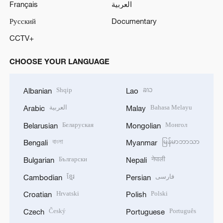
Français
العربية
Русский
Documentary
CCTV+
CHOOSE YOUR LANGUAGE
Shqip
ລາວ
Albanian
Lao
العربية
Bahasa Melayu
Arabic
Malay
Беларуская
Монгол
Belarusian
Mongolian
বাংলা
မြန်မာဘာသာ
Bengali
Myanmar
Български
नेपाली
Bulgarian
Nepali
ខ្មែរ
فارسی
Cambodian
Persian
Hrvatski
Polski
Croatian
Polish
Český
Português
Czech
Portuguese