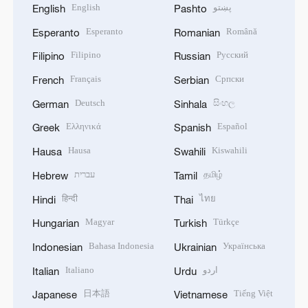
English
پښتو
English
Pashto
Esperanto
Română
Esperanto
Romanian
Filipino
Русский
Filipino
Russian
Français
Српски
French
Serbian
Deutsch
සිංහල
German
Sinhala
Ελληνικά
Español
Greek
Spanish
Hausa
Kiswahili
Hausa
Swahili
עברית
தமிழ்
Hebrew
Tamil
हिन्दी
ไทย
Hindi
Thai
Magyar
Türkçe
Hungarian
Turkish
Bahasa Indonesia
Українська
Indonesian
Ukrainian
Italiano
اردو
Italian
Urdu
日本語
Tiếng Việt
Japanese
Vietnamese